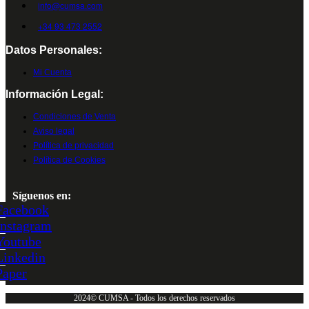
info@cumsa.com
+34 93 473 2552
Datos Personales:
Mi Cuenta
Información Legal:
Condiciones de Venta
Aviso legal
Política de privacidad
Política de Cookies
Síguenos en:
Facebook
Instagram
Youtube
Linkedin
Paper
2024© CUMSA - Todos los derechos reservados