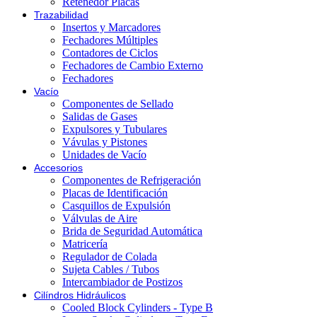
Retenedor Placas
Trazabilidad
Insertos y Marcadores
Fechadores Múltiples
Contadores de Ciclos
Fechadores de Cambio Externo
Fechadores
Vacío
Componentes de Sellado
Salidas de Gases
Expulsores y Tubulares
Vávulas y Pistones
Unidades de Vacío
Accesorios
Componentes de Refrigeración
Placas de Identificación
Casquillos de Expulsión
Válvulas de Aire
Brida de Seguridad Automática
Matricería
Regulador de Colada
Sujeta Cables / Tubos
Intercambiador de Postizos
Cilíndros Hidráulicos
Cooled Block Cylinders - Type B