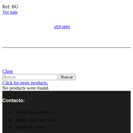
Descubre la mejor solución
Ref: BG
para tu proyecto
Ver más
VER MÁS
Close
Buscar
Click for more products.
No products were found.
Contacto:
Carrer d'Isaac Peral, 21
08960 - Sant Just Desvern
Barcelona - Spain