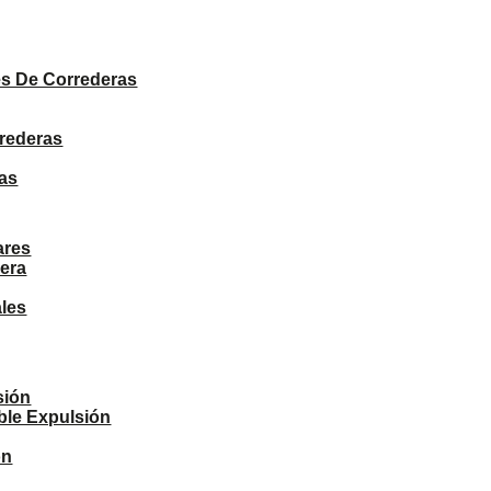
PRODUCTOS
s De Correderas
rrederas
as
ares
era
ales
sión
ble Expulsión
ón