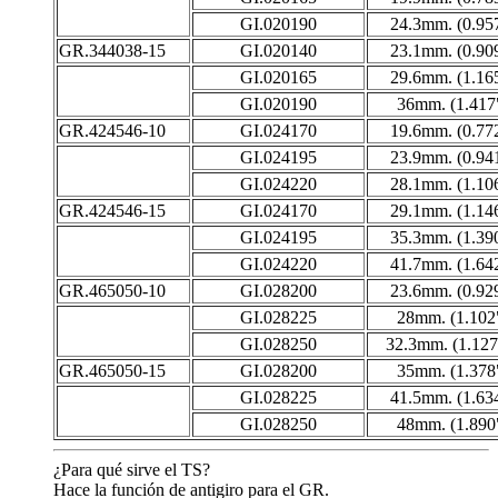
GI.020190
24.3mm. (0.95
GR.344038-15
GI.020140
23.1mm. (0.90
GI.020165
29.6mm. (1.16
GI.020190
36mm. (1.417
GR.424546-10
GI.024170
19.6mm. (0.77
GI.024195
23.9mm. (0.94
GI.024220
28.1mm. (1.10
GR.424546-15
GI.024170
29.1mm. (1.14
GI.024195
35.3mm. (1.39
GI.024220
41.7mm. (1.64
GR.465050-10
GI.028200
23.6mm. (0.92
GI.028225
28mm. (1.102
GI.028250
32.3mm. (1.127
GR.465050-15
GI.028200
35mm. (1.378
GI.028225
41.5mm. (1.63
GI.028250
48mm. (1.890
¿Para qué sirve el TS?
Hace la función de antigiro para el GR.