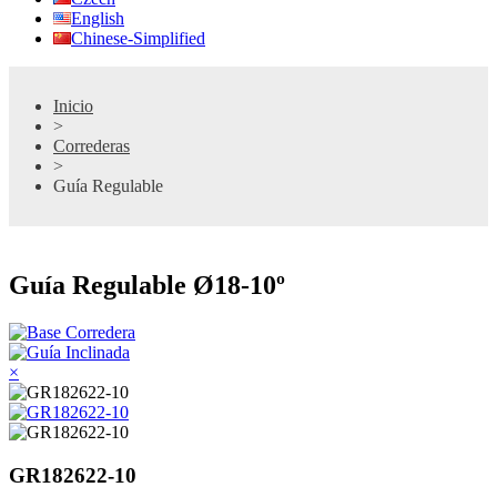
English
Chinese-Simplified
Inicio
>
Correderas
>
Guía Regulable
Guía Regulable Ø18-10º
×
GR182622-10