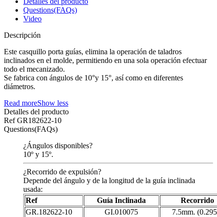
Detalles del producto
Questions(FAQs)
Video
Descripción
Este casquillo porta guías, elimina la operación de taladros
inclinados en el molde, permitiendo en una sola operación efectuar
todo el mecanizado.
Se fabrica con ángulos de 10°y 15°, así como en diferentes
diámetros.
Read more
Show less
Detalles del producto
Ref
GR182622-10
Questions(FAQs)
¿Ángulos disponibles?
10º y 15º.
¿Recorrido de expulsión?
Depende del ángulo y de la longitud de la guía inclinada
usada:
Ref
Guía Inclinada
Recorrido
GR.182622-10
GI.010075
7.5mm. (0.295