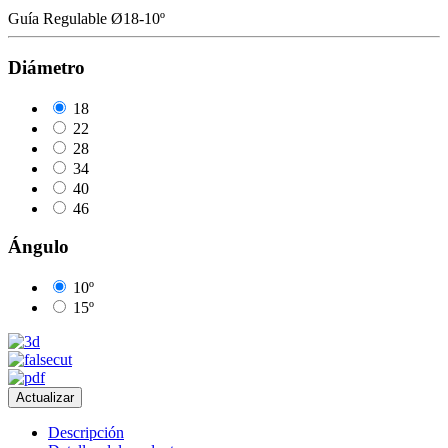
Guía Regulable Ø18-10º
Diámetro
18
22
28
34
40
46
Ángulo
10º
15º
Descripción