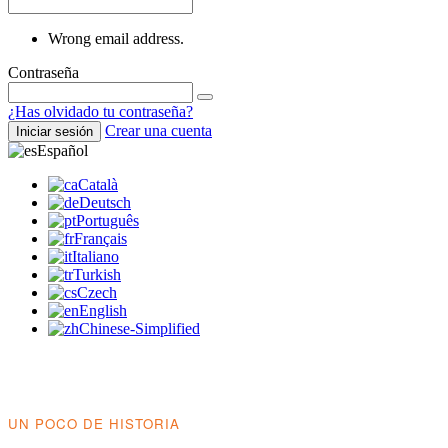
Wrong email address.
Contraseña
¿Has olvidado tu contraseña?
Crear una cuenta
Iniciar sesión
Español
Català
Deutsch
Português
Français
Italiano
Turkish
Czech
English
Chinese-Simplified
UN POCO DE HISTORIA