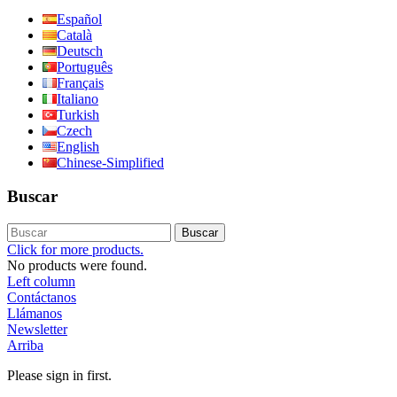
Español
Català
Deutsch
Português
Français
Italiano
Turkish
Czech
English
Chinese-Simplified
Buscar
Buscar
Click for more products.
No products were found.
Left column
Contáctanos
Llámanos
Newsletter
Arriba
Please sign in first.