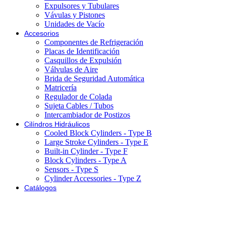
Expulsores y Tubulares
Vávulas y Pistones
Unidades de Vacío
Accesorios
Componentes de Refrigeración
Placas de Identificación
Casquillos de Expulsión
Válvulas de Aire
Brida de Seguridad Automática
Matricería
Regulador de Colada
Sujeta Cables / Tubos
Intercambiador de Postizos
Cilíndros Hidráulicos
Cooled Block Cylinders - Type B
Large Stroke Cylinders - Type E
Built-in Cylinder - Type F
Block Cylinders - Type A
Sensors - Type S
Cylinder Accessories - Type Z
Catálogos