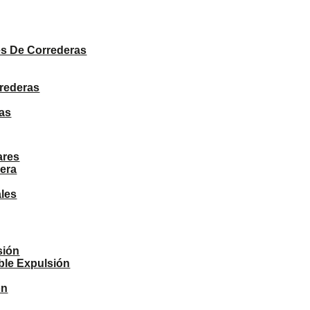
PRODUCTOS
s De Correderas
rrederas
as
ares
era
ales
sión
ble Expulsión
ón