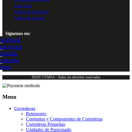
Aviso legal
Política de privacidad
Política de Cookies
Síguenos en:
Facebook
Instagram
Youtube
Linkedin
Paper
2024© CUMSA - Todos los derechos reservados
Menu
Correderas
Retensores
Conjuntos y Componentes de Correderas
Correderas Pequeñas
Unidades de Punzonado