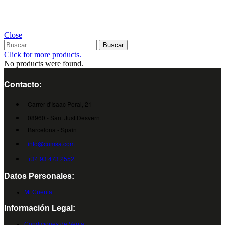
Close
Buscar
Click for more products.
No products were found.
Contacto:
Carrer d'Isaac Peral, 21
08960 - Sant Just Desvern
Barcelona - Spain
info@cumsa.com
+34 93 473 2552
Datos Personales:
Mi Cuenta
Información Legal:
Condiciones de Venta