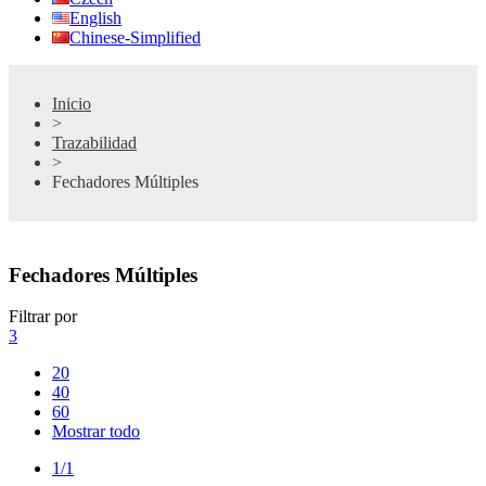
English
Chinese-Simplified
Inicio
>
Trazabilidad
>
Fechadores Múltiples
Fechadores Múltiples
Filtrar por
3
20
40
60
Mostrar todo
1/1