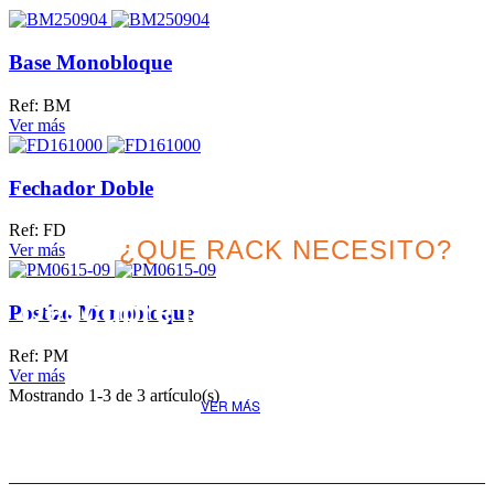
Base Monobloque
Ref: BM
Ver más
Fechador Doble
Ref: FD
¿QUE RACK NECESITO?
Ver más
Descubre la mejor solución
Postizo Monobloque
para tu proyecto
Ref: PM
Ver más
Mostrando
1
-3 de 3 artículo(s)
VER MÁS