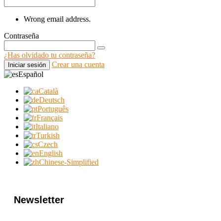
Wrong email address.
Contraseña
¿Has olvidado tu contraseña?
Crear una cuenta
Iniciar sesión
Español
Català
Deutsch
Português
Français
Italiano
Turkish
Czech
English
Chinese-Simplified
Newsletter