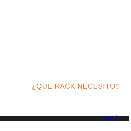
¿QUE RACK NECESITO?
or solución para tu proyecto
VER MÁS