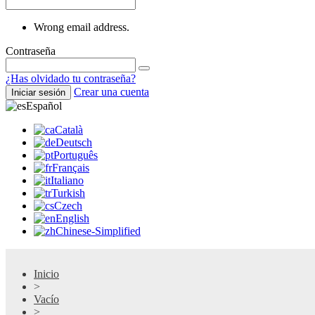
Wrong email address.
Contraseña
¿Has olvidado tu contraseña?
Crear una cuenta
Iniciar sesión
Español
Català
Deutsch
Português
Français
Italiano
Turkish
Czech
English
Chinese-Simplified
Inicio
>
Vacío
>