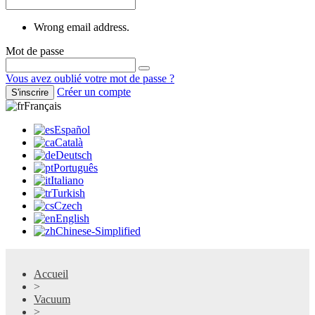
Wrong email address.
Mot de passe
Vous avez oublié votre mot de passe ?
Créer un compte
S'inscrire
Français
Español
Català
Deutsch
Português
Italiano
Turkish
Czech
English
Chinese-Simplified
Accueil
>
Vacuum
>