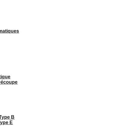
matiques
tique
 Découpe
 Type B
Type E