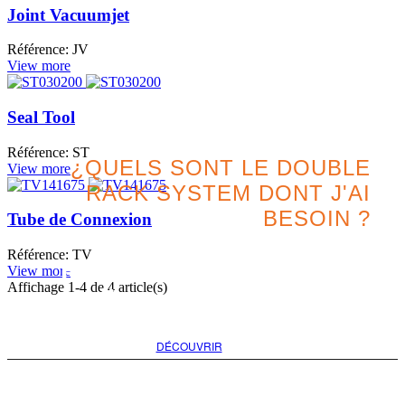
Joint Vacuumjet
Référence: JV
View more
Seal Tool
Référence: ST
¿QUELS SONT LE DOUBLE
View more
RACK SYSTEM DONT J'AI
BESOIN ?
Tube de Connexion
Référence: TV
Recherchez la meilleure
View more
Affichage
1
-4 de 4 article(s)
option pour votre projet
DÉCOUVRIR