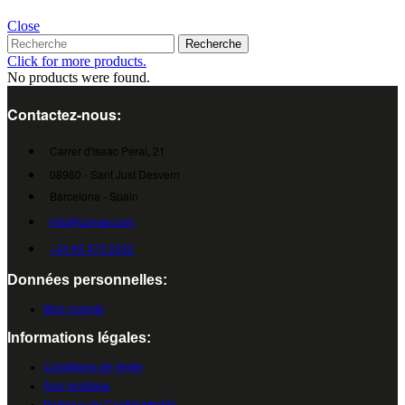
Close
Recherche
Click for more products.
No products were found.
Contactez-nous:
Carrer d'Isaac Peral, 21
08960 - Sant Just Desvern
Barcelona - Spain
info@cumsa.com
+34 93 473 2552
Données personnelles:
Mon compte
Informations légales:
Conditions de Vente
Avis juridique