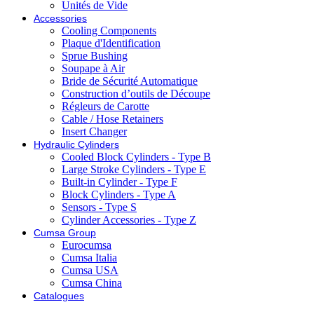
Unités de Vide
Accessories
Cooling Components
Plaque d'Identification
Sprue Bushing
Soupape à Air
Bride de Sécurité Automatique
Construction d’outils de Découpe
Régleurs de Carotte
Cable / Hose Retainers
Insert Changer
Hydraulic Cylinders
Cooled Block Cylinders - Type B
Large Stroke Cylinders - Type E
Built-in Cylinder - Type F
Block Cylinders - Type A
Sensors - Type S
Cylinder Accessories - Type Z
Cumsa Group
Eurocumsa
Cumsa Italia
Cumsa USA
Cumsa China
Catalogues