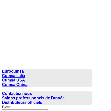
CUMSA GROUP
Eurocumsa
Cumsa Italia
Cumsa USA
Cumsa China
CONTACTER
Contactez-nous
Salons professionnels de l'année
Distributeurs officiels
E-mail