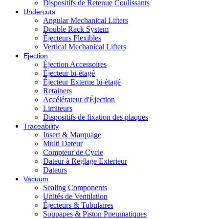
Dispositifs de Retenue Coulissants
Undercuts
Angular Mechanical Lifters
Double Rack System
Éjecteurs Flexibles
Vertical Mechanical Lifters
Ejection
Éjection Accessoires
Éjecteur bi-étagé
Éjecteur Externe bi-étagé
Retainers
Accélérateur d'Éjection
Limiteurs
Dispositifs de fixation des plaques
Traceability
Insert & Marquage
Multi Dateur
Compteur de Cycle
Dateur à Reglage Exterieur
Dateurs
Vacuum
Sealing Components
Unités de Ventilation
Éjecteurs & Tubulaires
Soupapes & Piston Pneumatiques