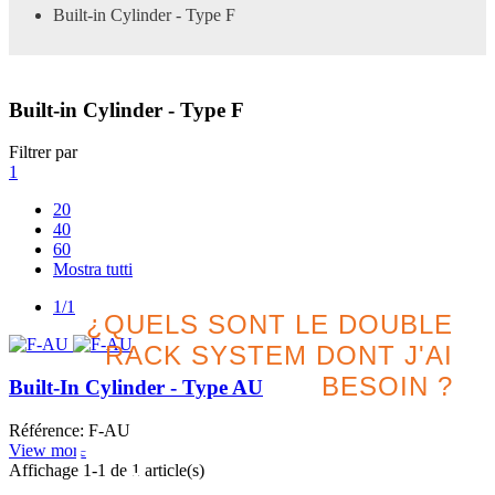
Built-in Cylinder - Type F
Built-in Cylinder - Type F
Filtrer par
1
20
40
60
Mostra tutti
1/1
¿QUELS SONT LE DOUBLE
RACK SYSTEM DONT J'AI
BESOIN ?
Built-In Cylinder - Type AU
Référence: F-AU
Recherchez la meilleure
View more
Affichage
1
-1 de 1 article(s)
option pour votre projet