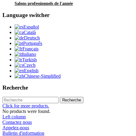
Salons professionnels de l'année
Language switcher
Español
Català
Deutsch
Português
Français
Italiano
Turkish
Czech
English
Chinese-Simplified
Recherche
Recherche
Click for more products.
No products were found.
Left column
Contactez nous
Appelez-nous
Bulletin d'information