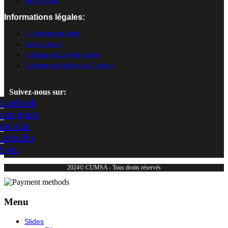
Mon compte
Informations légales:
Conditions de Vente
Avis juridique
Politique de Confidentialité
Politique en Matière de Cookies
Suivez-nous sur:
Facebook
Instagram
Youtube
Linkedin
Paper
2024© CUMSA - Tous droits réservés
Menu
Slides