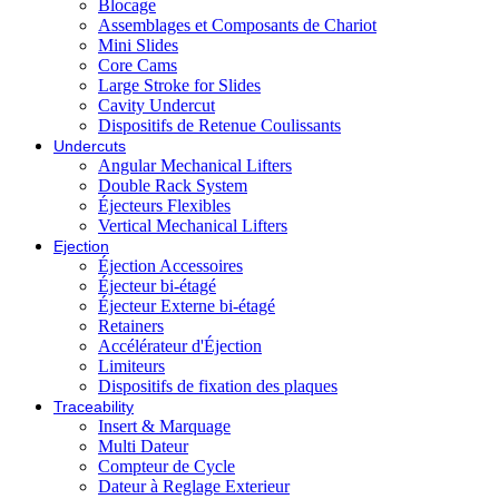
Blocage
Assemblages et Composants de Chariot
Mini Slides
Core Cams
Large Stroke for Slides
Cavity Undercut
Dispositifs de Retenue Coulissants
Undercuts
Angular Mechanical Lifters
Double Rack System
Éjecteurs Flexibles
Vertical Mechanical Lifters
Ejection
Éjection Accessoires
Éjecteur bi-étagé
Éjecteur Externe bi-étagé
Retainers
Accélérateur d'Éjection
Limiteurs
Dispositifs de fixation des plaques
Traceability
Insert & Marquage
Multi Dateur
Compteur de Cycle
Dateur à Reglage Exterieur