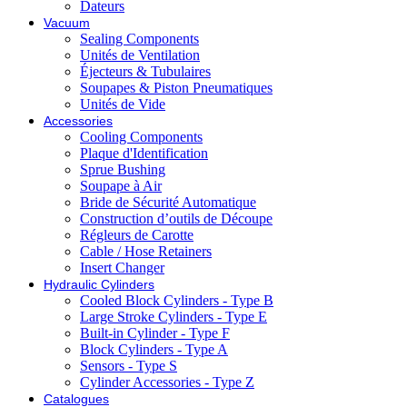
Dateurs
Vacuum
Sealing Components
Unités de Ventilation
Éjecteurs & Tubulaires
Soupapes & Piston Pneumatiques
Unités de Vide
Accessories
Cooling Components
Plaque d'Identification
Sprue Bushing
Soupape à Air
Bride de Sécurité Automatique
Construction d’outils de Découpe
Régleurs de Carotte
Cable / Hose Retainers
Insert Changer
Hydraulic Cylinders
Cooled Block Cylinders - Type B
Large Stroke Cylinders - Type E
Built-in Cylinder - Type F
Block Cylinders - Type A
Sensors - Type S
Cylinder Accessories - Type Z
Catalogues