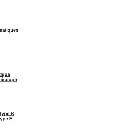
matiques
tique
 Découpe
 Type B
Type E