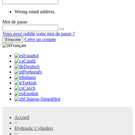
Wrong email address.
Mot de passe
Vous avez oublié votre mot de passe ?
Créer un compte
S'inscrire
Français
Español
Català
Deutsch
Português
Italiano
Turkish
Czech
English
Chinese-Simplified
Accueil
>
Hydraulic Cylinders
>