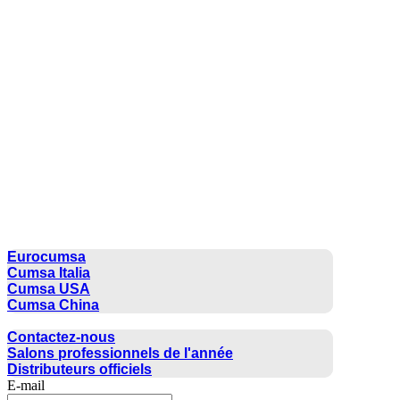
CUMSA GROUP
Eurocumsa
Cumsa Italia
Cumsa USA
Cumsa China
CONTACTER
Contactez-nous
Salons professionnels de l'année
Distributeurs officiels
E-mail