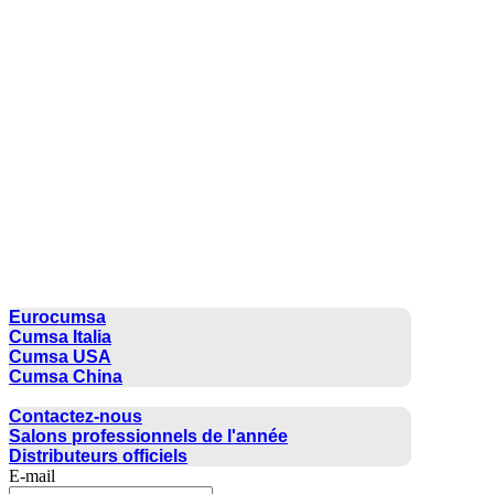
CUMSA GROUP
Eurocumsa
Cumsa Italia
Cumsa USA
Cumsa China
CONTACTER
Contactez-nous
Salons professionnels de l'année
Distributeurs officiels
E-mail