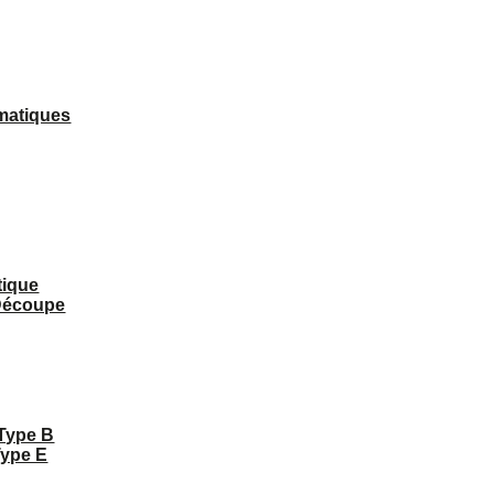
matiques
tique
 Découpe
 Type B
Type E