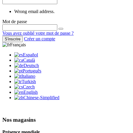
Wrong email address.
Mot de passe
Vous avez oublié votre mot de passe ?
Créer un compte
S'inscrire
Français
Español
Català
Deutsch
Português
Italiano
Turkish
Czech
English
Chinese-Simplified
Nos magasins
Présence mondiale