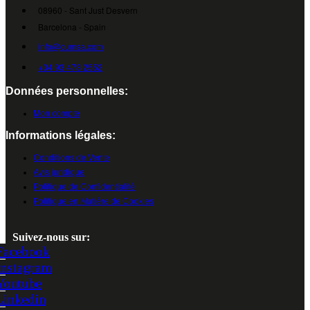
08960 - Sant Just Desvern
Barcelona - Spain
info@cumsa.com
+34 93 473 2552
Données personnelles:
Mon compte
Informations légales:
Conditions de Vente
Avis juridique
Politique de Confidentialité
Politique en Matière de Cookies
Suivez-nous sur:
Facebook
Instagram
Youtube
Linkedin