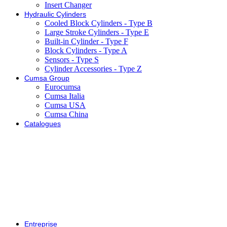
Insert Changer
Hydraulic Cylinders
Cooled Block Cylinders - Type B
Large Stroke Cylinders - Type E
Built-in Cylinder - Type F
Block Cylinders - Type A
Sensors - Type S
Cylinder Accessories - Type Z
Cumsa Group
Eurocumsa
Cumsa Italia
Cumsa USA
Cumsa China
Catalogues
Entreprise