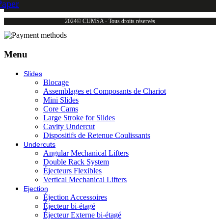
Paper
2024© CUMSA - Tous droits réservés
Menu
Slides
Blocage
Assemblages et Composants de Chariot
Mini Slides
Core Cams
Large Stroke for Slides
Cavity Undercut
Dispositifs de Retenue Coulissants
Undercuts
Angular Mechanical Lifters
Double Rack System
Éjecteurs Flexibles
Vertical Mechanical Lifters
Ejection
Éjection Accessoires
Éjecteur bi-étagé
Éjecteur Externe bi-étagé