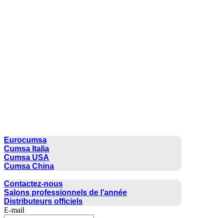
CUMSA GROUP
Eurocumsa
Cumsa Italia
Cumsa USA
Cumsa China
CONTACTER
Contactez-nous
Salons professionnels de l'année
Distributeurs officiels
E-mail