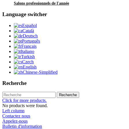
Salons professionnels de l'année
Language switcher
Español
Català
Deutsch
Português
Français
Italiano
Turkish
Czech
English
Chinese-Simplified
Recherche
Recherche
Click for more products.
No products were found.
Left column
Contactez nous
Appelez-nous
Bulletin d'information