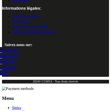
Mon compte
Informations légales:
Conditions de Vente
Avis juridique
Politique de Confidentialité
Politique en Matière de Cookies
Suivez-nous sur:
Facebook
Instagram
Youtube
Linkedin
Paper
2024© CUMSA - Tous droits réservés
Menu
Slides