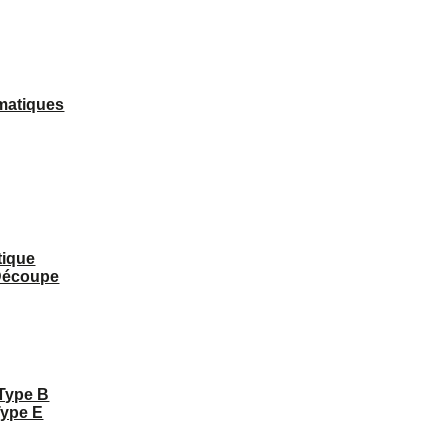
matiques
tique
 Découpe
 Type B
Type E