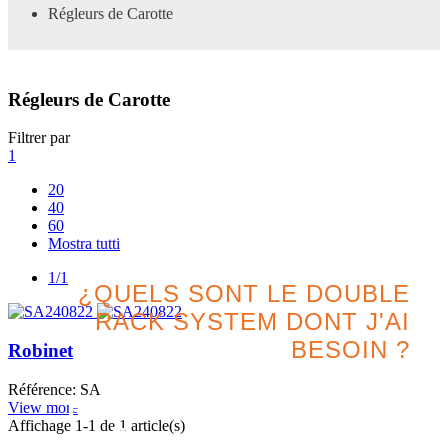
Régleurs de Carotte
Régleurs de Carotte
Filtrer par
1
20
40
60
Mostra tutti
1/1
¿QUELS SONT LE DOUBLE
RACK SYSTEM DONT J'AI
BESOIN ?
Robinet
Référence: SA
Recherchez la meilleure
View more
Affichage
1
-1 de 1 article(s)
option pour votre projet