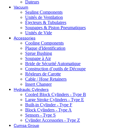
Dateurs
Vacuum
Sealing Components
Unités de Ventilation
Éjecteurs & Tubulaires
Soupapes & Piston Pneumatiques
Unités de Vide
Accessories
Cooling Components
Plaque d'Identification
Sprue Bushing
Soupape à Air
Bride de Sécurité Automatique
Construction d’outils de Découpe
Régleurs de Carotte
Cable / Hose Retainers
Insert Changer
Hydraulic Cylinders
Cooled Block Cylinders - Type B
Large Stroke Cylinders - Type E
Built-in Cylinder - Type F
Block Cylinders - Type A
Sensors - Type S
Cylinder Accessories - Type Z
Cumsa Group