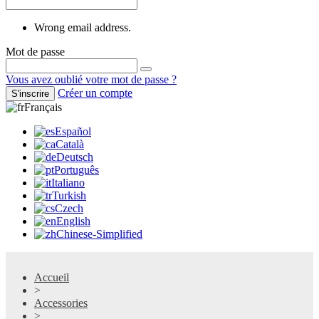
Wrong email address.
Mot de passe
Vous avez oublié votre mot de passe ?
Créer un compte
S'inscrire
Français
Español
Català
Deutsch
Português
Italiano
Turkish
Czech
English
Chinese-Simplified
Accueil
>
Accessories
>