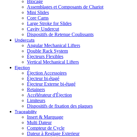
Blocage
Assemblages et Composants de Chariot
Mini Slides
Core Cams
Large Stroke for Slides
Cavity Undercut
Dispositifs de Retenue Coulissants
Undercuts
Angular Mechanical Lifters
Double Rack System
Éjecteurs Flexibles
Vertical Mechanical Lifters
Ejection
Éjection Accessoires
Éjecteur bi-étagé
Éjecteur Externe bi-étagé
Retainers
Accélérateur d'Éjection
Limiteurs
Dispositifs de fixation des plaques
Traceability
Insert & Marquage
Multi Dateur
Compteur de Cycle
Dateur à Reglage Exterieur