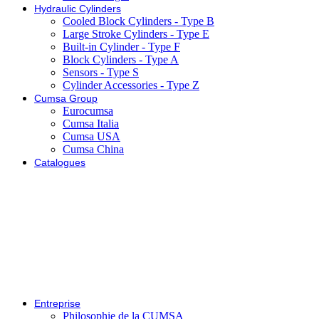
Hydraulic Cylinders
Cooled Block Cylinders - Type B
Large Stroke Cylinders - Type E
Built-in Cylinder - Type F
Block Cylinders - Type A
Sensors - Type S
Cylinder Accessories - Type Z
Cumsa Group
Eurocumsa
Cumsa Italia
Cumsa USA
Cumsa China
Catalogues
Entreprise
Philosophie de la CUMSA