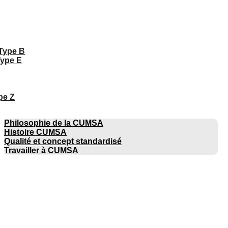
 Type B
Type E
pe Z
ENTREPRISE
Philosophie de la CUMSA
Histoire CUMSA
Qualité et concept standardisé
Travailler à CUMSA
CATALOGUES