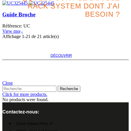
RACK SYSTEM DONT J'AI
BESOIN ?
Guide Broche
Référence: UC
Recherchez la meilleure
View more
Affichage
1
-21 de 21 article(s)
option pour votre projet
DÉCOUVRIR
Close
Recherche
Click for more products.
No products were found.
Contactez-nous:
Carrer d'Isaac Peral, 21
08960 - Sant Just Desvern