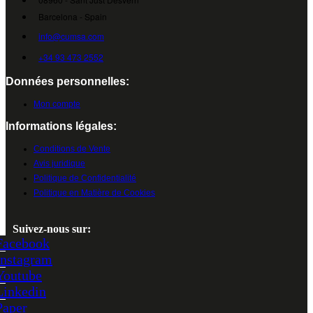
Barcelona - Spain
info@cumsa.com
+34 93 473 2552
Données personnelles:
Mon compte
Informations légales:
Conditions de Vente
Avis juridique
Politique de Confidentialité
Politique en Matière de Cookies
Suivez-nous sur:
Facebook
Instagram
Youtube
Linkedin
Paper