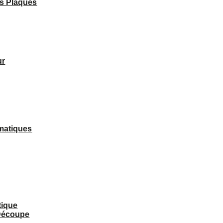
es Plaques
ur
matiques
tique
 Découpe