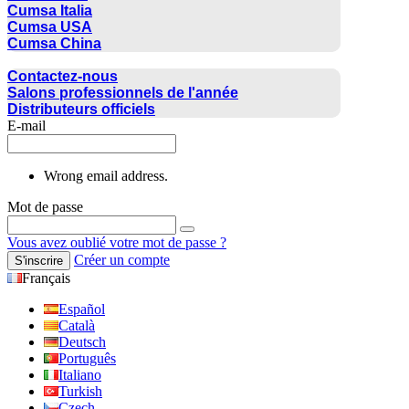
Cumsa Italia
Cumsa USA
Cumsa China
CONTACTER
Contactez-nous
Salons professionnels de l'année
Distributeurs officiels
E-mail
Wrong email address.
Mot de passe
Vous avez oublié votre mot de passe ?
Créer un compte
S'inscrire
Français
Español
Català
Deutsch
Português
Italiano
Turkish
Czech