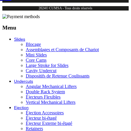
2024© CUMSA - Tous droits réservés
Menu
Slides
Blocage
Assemblages et Composants de Chariot
Mini Slides
Core Cams
Large Stroke for Slides
Cavity Undercut
Dispositifs de Retenue Coulissants
Undercuts
Angular Mechanical Lifters
Double Rack System
Éjecteurs Flexibles
Vertical Mechanical Lifters
Ejection
Éjection Accessoires
Éjecteur bi-étagé
Éjecteur Externe bi-étagé
Retainers