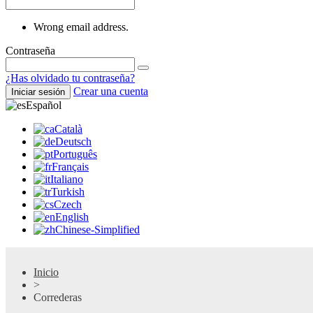
Wrong email address.
Contraseña
¿Has olvidado tu contraseña?
Crear una cuenta
Iniciar sesión
Español
Català
Deutsch
Português
Français
Italiano
Turkish
Czech
English
Chinese-Simplified
Inicio
>
Correderas