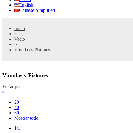
English
Chinese-Simplified
Inicio
>
Vacío
>
Vávulas y Pistones
Vávulas y Pistones
Filtrar por
4
20
40
60
Mostrar todo
1/1