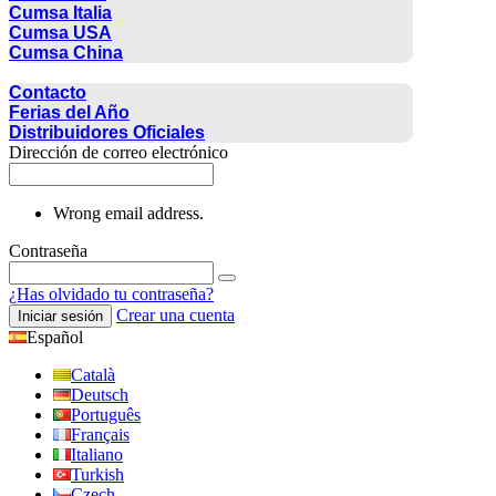
Cumsa Italia
Cumsa USA
Cumsa China
CONTACTO
Contacto
Ferias del Año
Distribuidores Oficiales
Dirección de correo electrónico
Wrong email address.
Contraseña
¿Has olvidado tu contraseña?
Crear una cuenta
Iniciar sesión
Español
Català
Deutsch
Português
Français
Italiano
Turkish
Czech