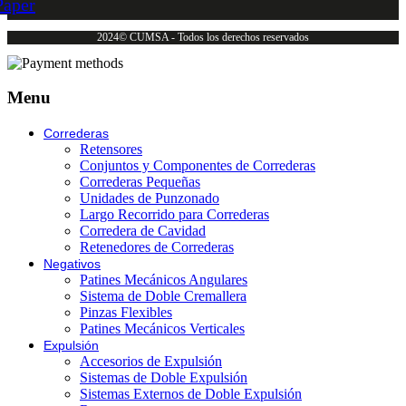
Paper
2024© CUMSA - Todos los derechos reservados
Menu
Correderas
Retensores
Conjuntos y Componentes de Correderas
Correderas Pequeñas
Unidades de Punzonado
Largo Recorrido para Correderas
Corredera de Cavidad
Retenedores de Correderas
Negativos
Patines Mecánicos Angulares
Sistema de Doble Cremallera
Pinzas Flexibles
Patines Mecánicos Verticales
Expulsión
Accesorios de Expulsión
Sistemas de Doble Expulsión
Sistemas Externos de Doble Expulsión