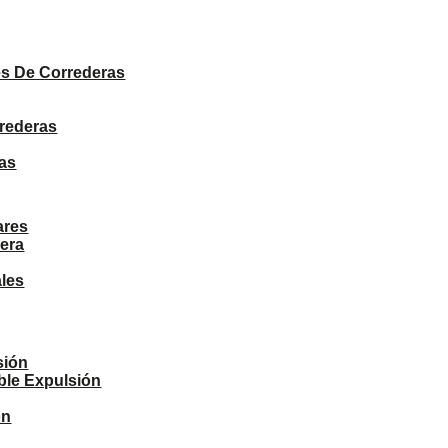
PRODUCTOS
s De Correderas
rrederas
as
ares
era
ales
sión
ble Expulsión
ón