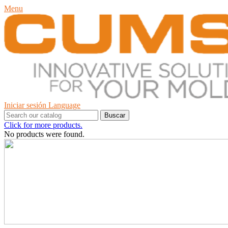
Menu
Iniciar sesión
Language
Buscar
Click for more products.
No products were found.