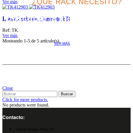
¿QUE RACK NECESITO?
Ver más
Descubre la mejor solución
Llave Fechador Remoto FR
para tu proyecto
Ref: TK
Ver más
Mostrando
1
-5 de 5 artículo(s)
VER MÁS
Close
Buscar
Click for more products.
No products were found.
Contacto:
Carrer d'Isaac Peral, 21