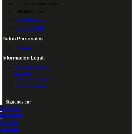
08960 - Sant Just Desvern
Barcelona - Spain
info@cumsa.com
+34 93 473 2552
Datos Personales:
Mi Cuenta
Información Legal:
Condiciones de Venta
Aviso legal
Política de privacidad
Política de Cookies
Síguenos en:
Facebook
Instagram
Youtube
Linkedin