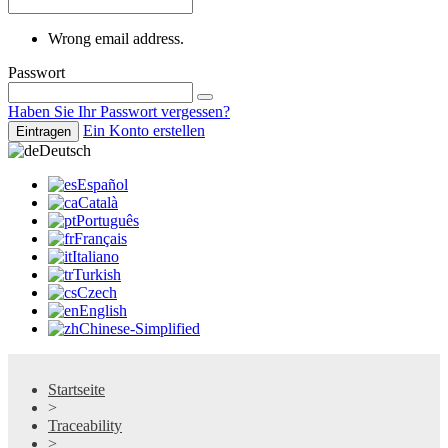
Wrong email address.
Passwort
Haben Sie Ihr Passwort vergessen?
Ein Konto erstellen
Eintragen
Deutsch
Español
Català
Português
Français
Italiano
Turkish
Czech
English
Chinese-Simplified
Startseite
>
Traceability
>