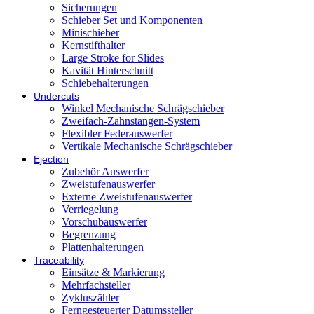
Sicherungen
Schieber Set und Komponenten
Minischieber
Kernstifthalter
Large Stroke for Slides
Kavität Hinterschnitt
Schiebehalterungen
Undercuts
Winkel Mechanische Schrägschieber
Zweifach-Zahnstangen-System
Flexibler Federauswerfer
Vertikale Mechanische Schrägschieber
Ejection
Zubehör Auswerfer
Zweistufenauswerfer
Externe Zweistufenauswerfer
Verriegelung
Vorschubauswerfer
Begrenzung
Plattenhalterungen
Traceability
Einsätze & Markierung
Mehrfachsteller
Zykluszähler
Ferngesteuerter Datumssteller