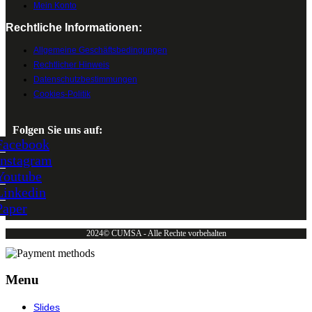
Mein Konto
Rechtliche Informationen:
Allgemeine Geschäftsbedingungen
Rechtlicher Hinweis
Datenschutzbestimmungen
Cookies-Politik
Folgen Sie uns auf:
Facebook
Instagram
Youtube
Linkedin
Paper
2024© CUMSA - Alle Rechte vorbehalten
Menu
Slides