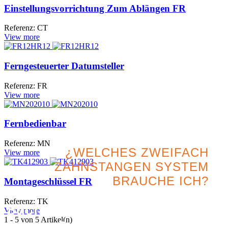
Einstellungsvorrichtung Zum Ablängen FR
Referenz: CT
View more
Ferngesteuerter Datumsteller
Referenz: FR
View more
Fernbedienbar
Referenz: MN
¿WELCHES ZWEIFACH
View more
ZAHNSTANGEN SYSTEM
BRAUCHE ICH?
Montageschlüssel FR
Referenz: TK
Suchen Sie nach der besten
View more
1
- 5 von 5 Artikel(n)
Option für Ihr Projekt