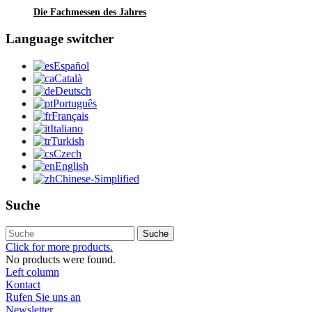
Die Fachmessen des Jahres
Language switcher
Español
Català
Deutsch
Português
Français
Italiano
Turkish
Czech
English
Chinese-Simplified
Suche
Suche
Click for more products.
No products were found.
Left column
Kontact
Rufen Sie uns an
Newsletter