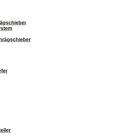
ägschieber
ystem
chrägschieber
fer
eller