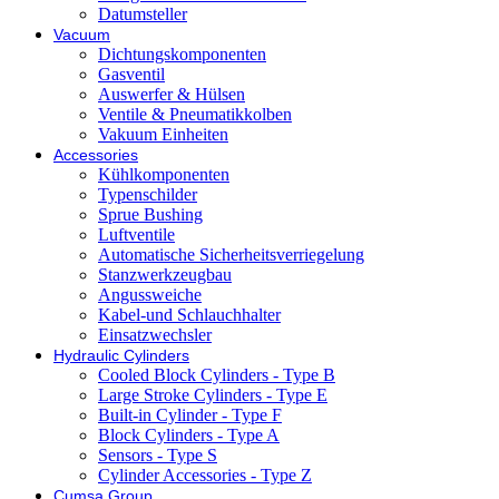
Datumsteller
Vacuum
Dichtungskomponenten
Gasventil
Auswerfer & Hülsen
Ventile & Pneumatikkolben
Vakuum Einheiten
Accessories
Kühlkomponenten
Typenschilder
Sprue Bushing
Luftventile
Automatische Sicherheitsverriegelung
Stanzwerkzeugbau
Angussweiche
Kabel-und Schlauchhalter
Einsatzwechsler
Hydraulic Cylinders
Cooled Block Cylinders - Type B
Large Stroke Cylinders - Type E
Built-in Cylinder - Type F
Block Cylinders - Type A
Sensors - Type S
Cylinder Accessories - Type Z
Cumsa Group