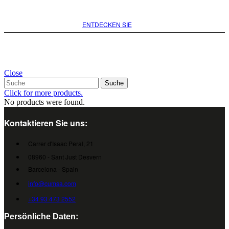
ENTDECKEN SIE
Close
Suche
Click for more products.
No products were found.
Kontaktieren Sie uns:
Carrer d'Isaac Peral, 21
08960 - Sant Just Desvern
Barcelona - Spain
info@cumsa.com
+34 93 473 2552
Persönliche Daten: