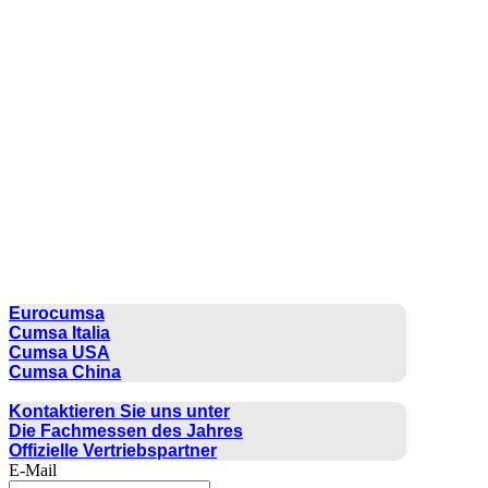
CUMSA GROUP
Eurocumsa
Cumsa Italia
Cumsa USA
Cumsa China
KONTAKT
Kontaktieren Sie uns unter
Die Fachmessen des Jahres
Offizielle Vertriebspartner
E-Mail