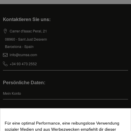
Kontaktieren Sie uns:
Carrer d'Isaac Peral, 21
08960 - Sant Just Desvern
Barcelona - Spain
info@cumsa.com
+34 93 473 2552
Persönliche Daten:
Mein Konto
Rechtliche Informationen:
Allgemeine Geschäftsbedingungen
Für eine optimal Performance, eine reibungslose Verwendung
sozialer Medien und aus Werbezwecken empfiehlt dir dieser
Rechtlicher Hinweis