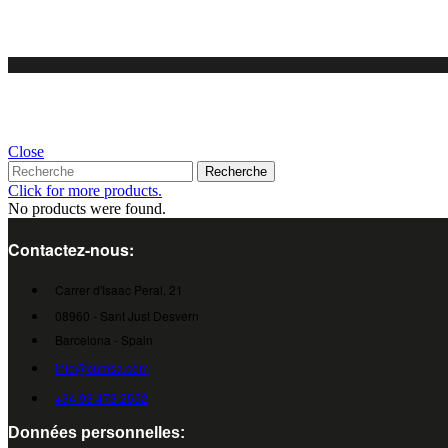
Close
Recherche
Click for more products.
No products were found.
Contactez-nous:
Carrer d'Isaac Peral, 21
08960 - Sant Just Desvern
Barcelona - Spain
info@cumsa.com
+34 93 473 2552
Données personnelles: