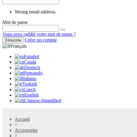
Wrong email address.
Mot de passe
Vous avez oublié votre mot de passe ?
Créer un compte
S'inscrire
Français
Español
Català
Deutsch
Português
Italiano
Turkish
Czech
English
Chinese-Simplified
Accueil
>
Accessories
>