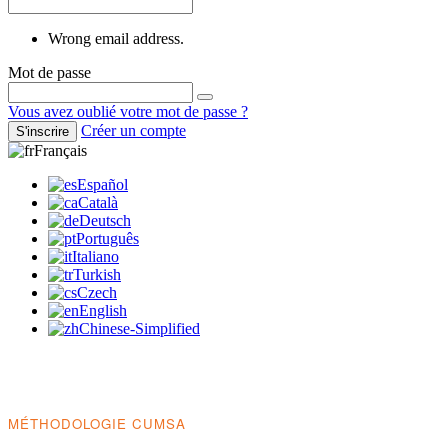
Wrong email address.
Mot de passe
Vous avez oublié votre mot de passe ?
Créer un compte
S'inscrire
Français
Español
Català
Deutsch
Português
Italiano
Turkish
Czech
English
Chinese-Simplified
MÉTHODOLOGIE CUMSA