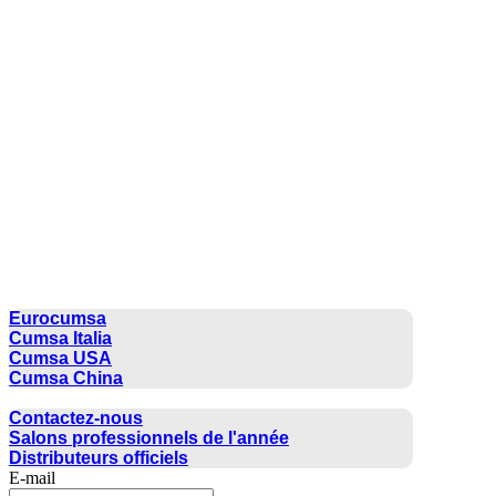
CUMSA GROUP
Eurocumsa
Cumsa Italia
Cumsa USA
Cumsa China
CONTACTER
Contactez-nous
Salons professionnels de l'année
Distributeurs officiels
E-mail