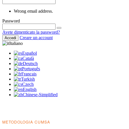
Wrong email address.
Password
Avete dimenticato la password?
Creare un account
Accedi
Italiano
Español
Català
Deutsch
Português
Français
Turkish
Czech
English
Chinese-Simplified
METODOLOGIA CUMSA