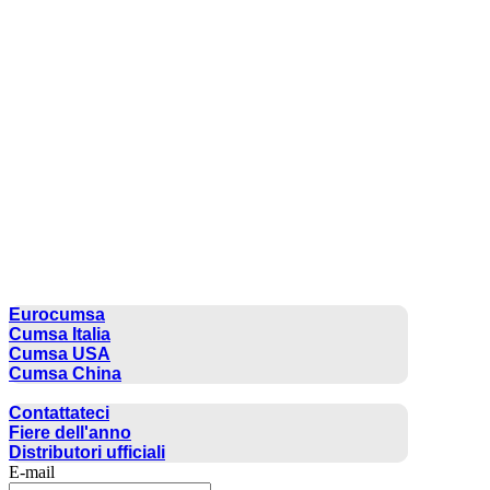
CUMSA GROUP
Eurocumsa
Cumsa Italia
Cumsa USA
Cumsa China
CONTATTO
Contattateci
Fiere dell'anno
Distributori ufficiali
E-mail