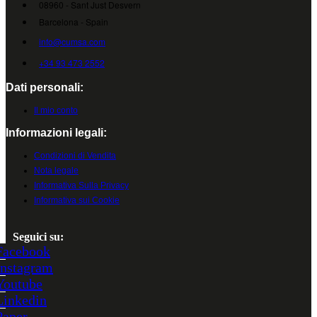
08960 - Sant Just Desvern
Barcelona - Spain
info@cumsa.com
+34 93 473 2552
Dati personali:
Il mio conto
Informazioni legali:
Condizioni di Vendita
Nota legale
Informativa Sulla Privacy
Informativa sui Cookie
Seguici su:
Facebook
Instagram
Youtube
Linkedin
Paper