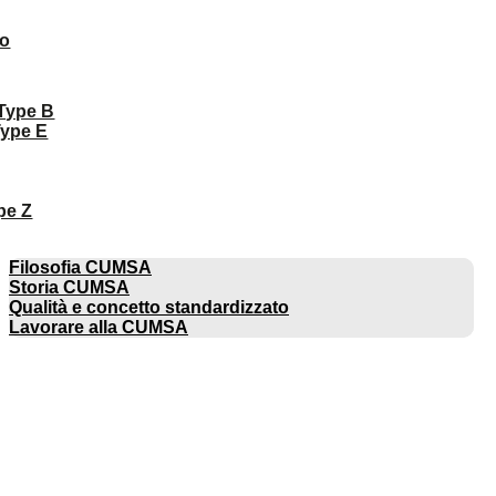
to
 Type B
Type E
pe Z
AZIENDA
Filosofia CUMSA
Storia CUMSA
Qualità e concetto standardizzato
Lavorare alla CUMSA
CATALOGHI