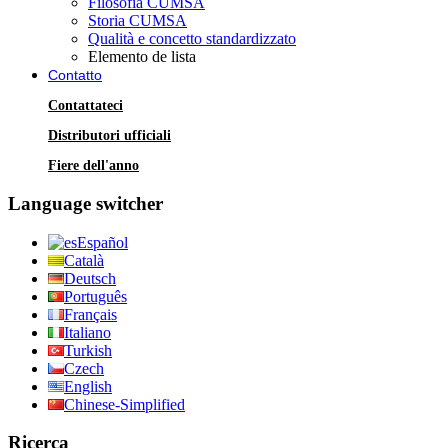
Filosofia CUMSA
Storia CUMSA
Qualità e concetto standardizzato
Elemento de lista
Contatto
Contattateci
Distributori ufficiali
Fiere dell'anno
Language switcher
Español
Català
Deutsch
Português
Français
Italiano
Turkish
Czech
English
Chinese-Simplified
Ricerca