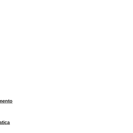
mento
atica