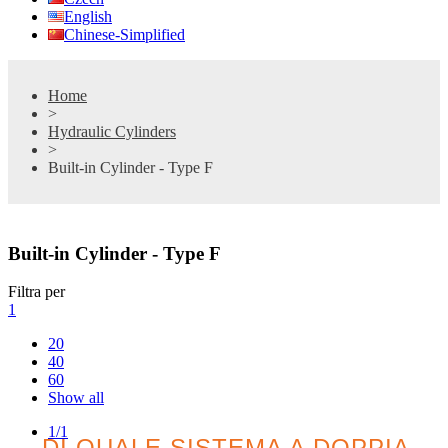
English
Chinese-Simplified
Home
>
Hydraulic Cylinders
>
Built-in Cylinder - Type F
Built-in Cylinder - Type F
Filtra per
1
20
40
60
Show all
1/1
DI QUALE SISTEMA A DOPPIA