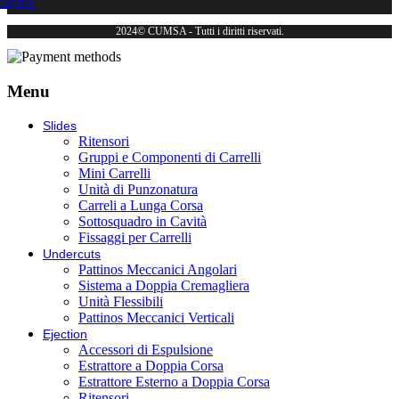
2024© CUMSA - Tutti i diritti riservati.
Menu
Slides
Ritensori
Gruppi e Componenti di Carrelli
Mini Carrelli
Unità di Punzonatura
Carreli a Lunga Corsa
Sottosquadro in Cavità
Fissaggi per Carrelli
Undercuts
Pattinos Meccanici Angolari
Sistema a Doppia Cremagliera
Unità Flessibili
Pattinos Meccanici Verticali
Ejection
Accessori di Espulsione
Estrattore a Doppia Corsa
Estrattore Esterno a Doppia Corsa
Ritensori