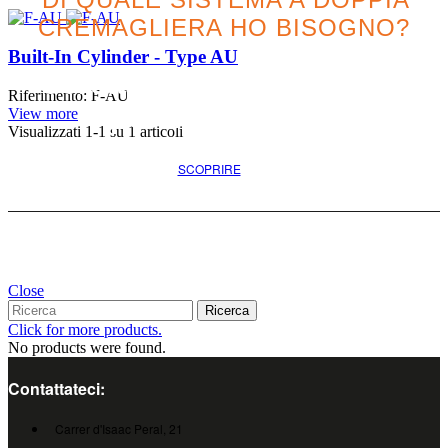
CREMAGLIERA HO BISOGNO?
Built-In Cylinder - Type AU
Cercate l'opzione migliore
Riferimento: F-AU
per il vostro progetto
View more
Visualizzati
1
-1 su 1 articoli
SCOPRIRE
Close
Ricerca
Click for more products.
No products were found.
Contattateci:
Carrer d'Isaac Peral, 21