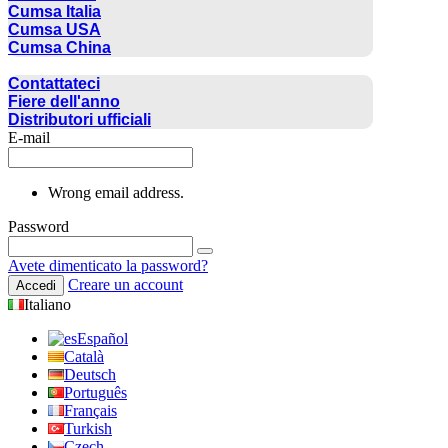
Cumsa Italia
Cumsa USA
Cumsa China
CONTATTO
Contattateci
Fiere dell'anno
Distributori ufficiali
E-mail
Wrong email address.
Password
Avete dimenticato la password?
Creare un account
Accedi
Italiano
Español
Català
Deutsch
Português
Français
Turkish
Czech