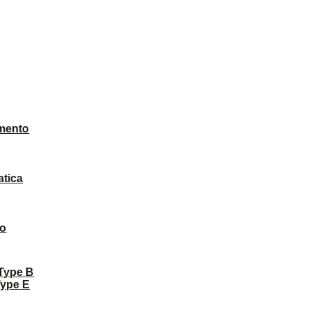
mento
atica
to
 Type B
Type E