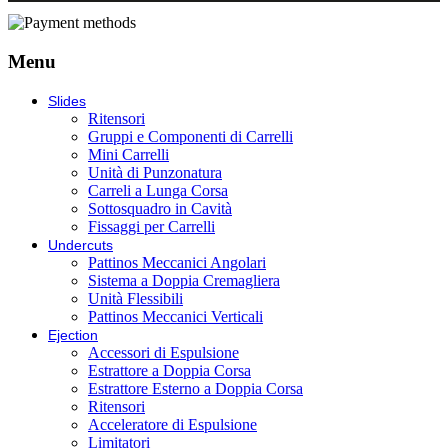
Menu
Slides
Ritensori
Gruppi e Componenti di Carrelli
Mini Carrelli
Unità di Punzonatura
Carreli a Lunga Corsa
Sottosquadro in Cavità
Fissaggi per Carrelli
Undercuts
Pattinos Meccanici Angolari
Sistema a Doppia Cremagliera
Unità Flessibili
Pattinos Meccanici Verticali
Ejection
Accessori di Espulsione
Estrattore a Doppia Corsa
Estrattore Esterno a Doppia Corsa
Ritensori
Acceleratore di Espulsione
Limitatori