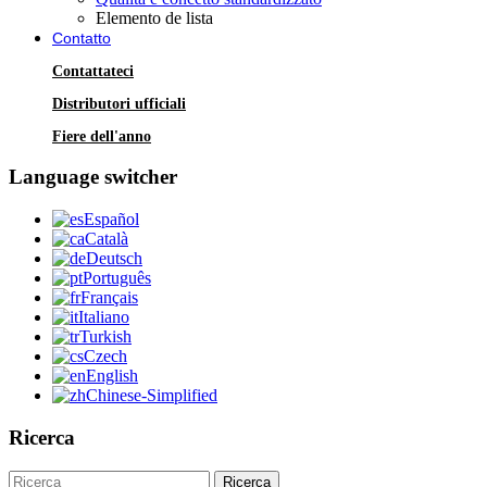
Elemento de lista
Contatto
Contattateci
Distributori ufficiali
Fiere dell'anno
Language switcher
Español
Català
Deutsch
Português
Français
Italiano
Turkish
Czech
English
Chinese-Simplified
Ricerca
Ricerca