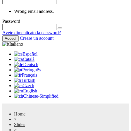
Wrong email address.
Password
Avete dimenticato la password?
Creare un account
Accedi
Italiano
Español
Català
Deutsch
Português
Français
Turkish
Czech
English
Chinese-Simplified
Home
>
Slides
>