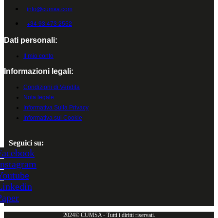
info@cumsa.com
+34 93 473 2552
Dati personali:
Il mio conto
Informazioni legali:
Condizioni di Vendita
Nota legale
Informativa Sulla Privacy
Informativa sui Cookie
Seguici su:
Facebook
Instagram
Youtube
Linkedin
Paper
2024© CUMSA - Tutti i diritti riservati.