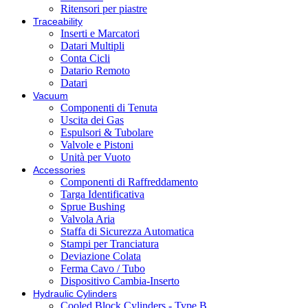
Ritensori per piastre
Traceability
Inserti e Marcatori
Datari Multipli
Conta Cicli
Datario Remoto
Datari
Vacuum
Componenti di Tenuta
Uscita dei Gas
Espulsori & Tubolare
Valvole e Pistoni
Unità per Vuoto
Accessories
Componenti di Raffreddamento
Targa Identificativa
Sprue Bushing
Valvola Aria
Staffa di Sicurezza Automatica
Stampi per Tranciatura
Deviazione Colata
Ferma Cavo / Tubo
Dispositivo Cambia-Inserto
Hydraulic Cylinders
Cooled Block Cylinders - Type B