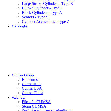
Large Stroke Cylinders - Type E
Built-in Cylinder - Type F
Block Cylinders - Type A
Sensors - Type S
Cylinder Accessories - Type Z
Cataloghi
Cumsa Group
Eurocumsa
Cumsa Italia
Cumsa USA
Cumsa China
Azienda
Filosofia CUMSA
Storia CUMSA
Qualità e concetto standardizzato