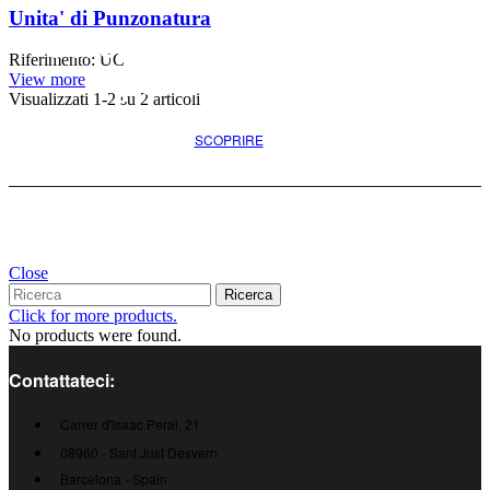
Unita' di Punzonatura
Cercate l'opzione migliore
Riferimento: UC
per il vostro progetto
View more
Visualizzati
1
-2 su 2 articoli
SCOPRIRE
Close
Ricerca
Click for more products.
No products were found.
Contattateci:
Carrer d'Isaac Peral, 21
08960 - Sant Just Desvern
Barcelona - Spain