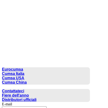
CUMSA GROUP
Eurocumsa
Cumsa Italia
Cumsa USA
Cumsa China
CONTATTO
Contattateci
Fiere dell'anno
Distributori ufficiali
E-mail