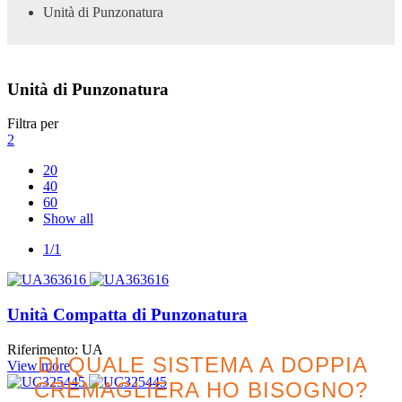
Unità di Punzonatura
Unità di Punzonatura
Filtra per
2
20
40
60
Show all
1/1
Unità Compatta di Punzonatura
Riferimento: UA
DI QUALE SISTEMA A DOPPIA
View more
CREMAGLIERA HO BISOGNO?