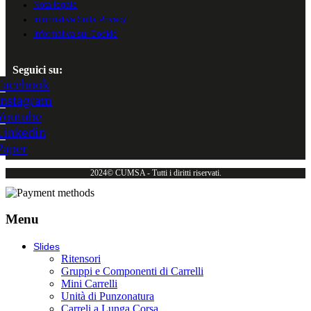
Nota legale
Informativa Sulla Privacy
Informativa sui Cookie
Seguici su:
Facebook
Instagram
Youtube
Linkedin
Paper
2024© CUMSA - Tutti i diritti riservati.
Menu
Slides
Ritensori
Gruppi e Componenti di Carrelli
Mini Carrelli
Unità di Punzonatura
Carreli a Lunga Corsa