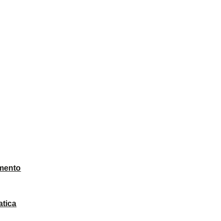
mento
atica