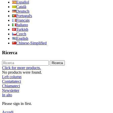
Español
Català
Deutsch
Português
Français
Italiano
Turkish
Czech
English
Chinese-Simplified
Ricerca
Ricerca
Click for more products.
No products were found.
Left column
Contattateci
Chiamateci
Newsletter
In alto
Please sign in first.
Accedi