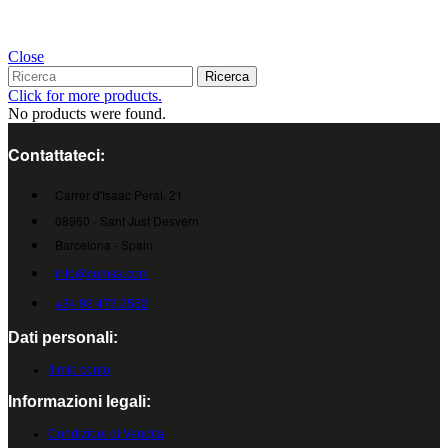
Close
Ricerca
Click for more products.
No products were found.
Contattateci:
Carrer d'Isaac Peral, 21
08960 - Sant Just Desvern
Barcelona - Spain
info@cumsa.com
+34 93 473 2552
Dati personali:
Il mio conto
Informazioni legali:
Condizioni di Vendita