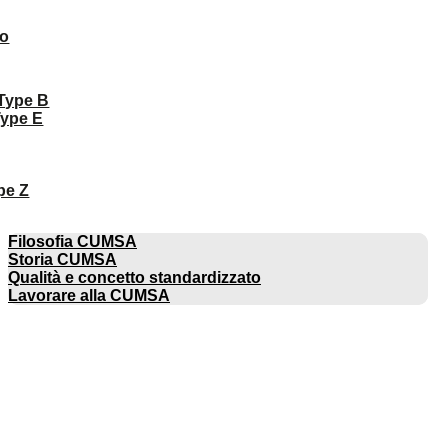
to
 Type B
Type E
pe Z
AZIENDA
Filosofia CUMSA
Storia CUMSA
Qualità e concetto standardizzato
Lavorare alla CUMSA
CATALOGHI