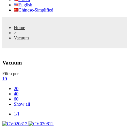
English
Chinese-Simplified
Home
>
Vacuum
Vacuum
Filtra per
19
20
40
60
Show all
1/1