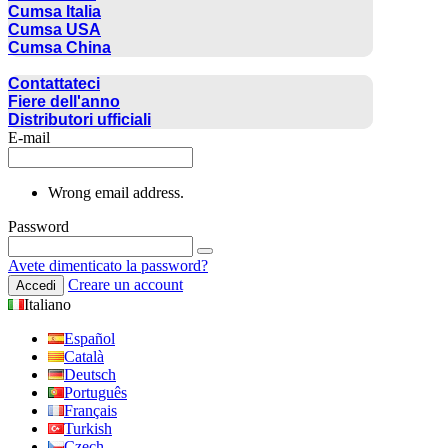
Cumsa Italia
Cumsa USA
Cumsa China
CONTATTO
Contattateci
Fiere dell'anno
Distributori ufficiali
E-mail
Wrong email address.
Password
Avete dimenticato la password?
Creare un account
Accedi
Italiano
Español
Català
Deutsch
Português
Français
Turkish
Czech