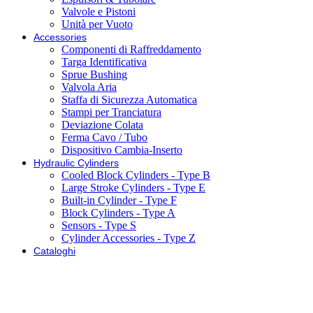
Valvole e Pistoni
Unità per Vuoto
Accessories
Componenti di Raffreddamento
Targa Identificativa
Sprue Bushing
Valvola Aria
Staffa di Sicurezza Automatica
Stampi per Tranciatura
Deviazione Colata
Ferma Cavo / Tubo
Dispositivo Cambia-Inserto
Hydraulic Cylinders
Cooled Block Cylinders - Type B
Large Stroke Cylinders - Type E
Built-in Cylinder - Type F
Block Cylinders - Type A
Sensors - Type S
Cylinder Accessories - Type Z
Cataloghi