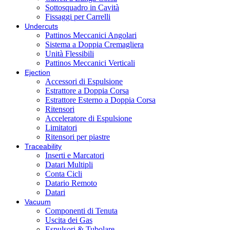
Sottosquadro in Cavità
Fissaggi per Carrelli
Undercuts
Pattinos Meccanici Angolari
Sistema a Doppia Cremagliera
Unità Flessibili
Pattinos Meccanici Verticali
Ejection
Accessori di Espulsione
Estrattore a Doppia Corsa
Estrattore Esterno a Doppia Corsa
Ritensori
Acceleratore di Espulsione
Limitatori
Ritensori per piastre
Traceability
Inserti e Marcatori
Datari Multipli
Conta Cicli
Datario Remoto
Datari
Vacuum
Componenti di Tenuta
Uscita dei Gas
Espulsori & Tubolare