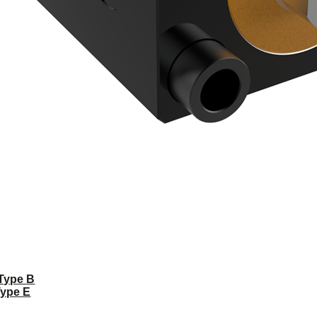
 Type B
Type E