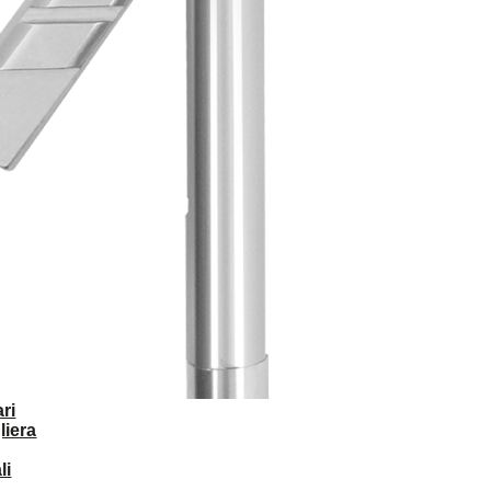
ri
liera
li