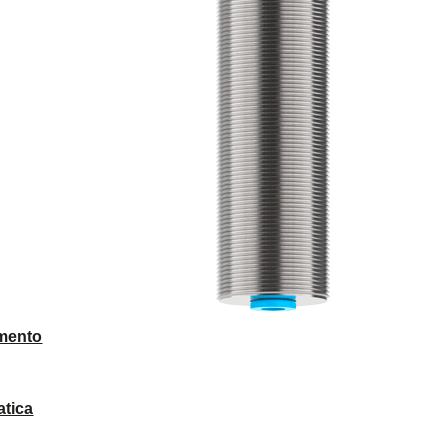
mento
atica