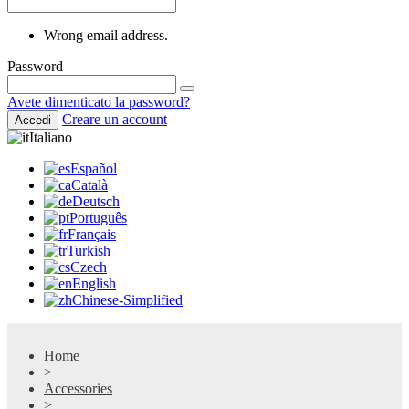
Wrong email address.
Password
Avete dimenticato la password?
Creare un account
Accedi
Italiano
Español
Català
Deutsch
Português
Français
Turkish
Czech
English
Chinese-Simplified
Home
>
Accessories
>