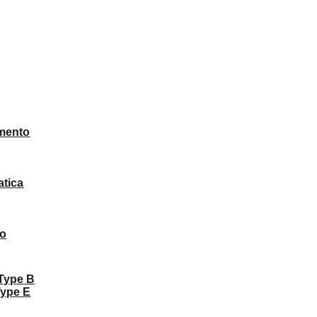
mento
atica
to
 Type B
Type E