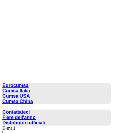
CUMSA GROUP
Eurocumsa
Cumsa Italia
Cumsa USA
Cumsa China
CONTATTO
Contattateci
Fiere dell'anno
Distributori ufficiali
E-mail