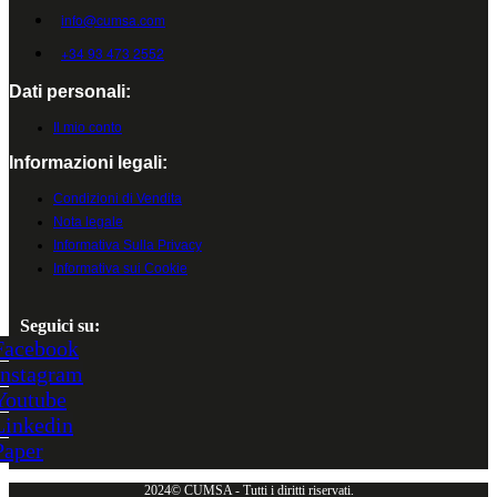
info@cumsa.com
+34 93 473 2552
Dati personali:
Il mio conto
Informazioni legali:
Condizioni di Vendita
Nota legale
Informativa Sulla Privacy
Informativa sui Cookie
Seguici su:
Facebook
Instagram
Youtube
Linkedin
Paper
2024© CUMSA - Tutti i diritti riservati.