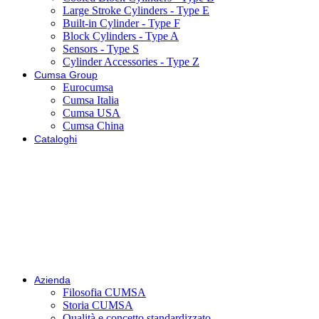
Large Stroke Cylinders - Type E
Built-in Cylinder - Type F
Block Cylinders - Type A
Sensors - Type S
Cylinder Accessories - Type Z
Cumsa Group
Eurocumsa
Cumsa Italia
Cumsa USA
Cumsa China
Cataloghi
Azienda
Filosofia CUMSA
Storia CUMSA
Qualità e concetto standardizzato