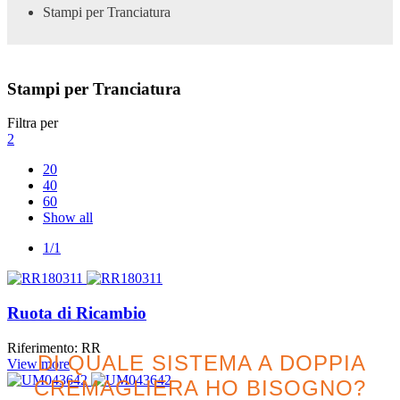
Stampi per Tranciatura
Stampi per Tranciatura
Filtra per
2
20
40
60
Show all
1/1
Ruota di Ricambio
Riferimento: RR
DI QUALE SISTEMA A DOPPIA
View more
CREMAGLIERA HO BISOGNO?