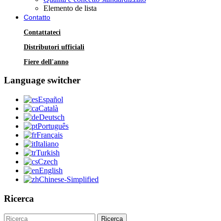
Elemento de lista
Contatto
Contattateci
Distributori ufficiali
Fiere dell'anno
Language switcher
Español
Català
Deutsch
Português
Français
Italiano
Turkish
Czech
English
Chinese-Simplified
Ricerca
Ricerca