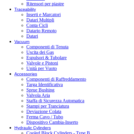
Ritensori per piastre
Traceability
Inserti e Marcatori
Datari Multipli
Conta Cicli
Datario Remoto
Datari
Vacuum
Componenti di Tenuta
Uscita dei Gas
Espulsori & Tubolare
Valvole e Pistoni
Unità per Vuoto
Accessories
Componenti di Raffreddamento
Targa Identificativa
Sprue Bushing
Valvola Aria
Staffa di Sicurezza Automatica
Stampi per Tranciatura
Deviazione Colata
Ferma Cavo / Tubo
Dispositivo Cambia-Inserto
Hydraulic Cylinders
Cooled Block Cylinders - Type B