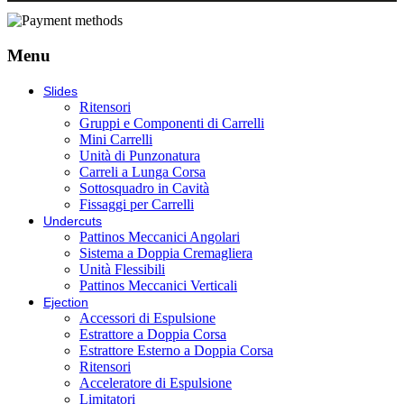
Menu
Slides
Ritensori
Gruppi e Componenti di Carrelli
Mini Carrelli
Unità di Punzonatura
Carreli a Lunga Corsa
Sottosquadro in Cavità
Fissaggi per Carrelli
Undercuts
Pattinos Meccanici Angolari
Sistema a Doppia Cremagliera
Unità Flessibili
Pattinos Meccanici Verticali
Ejection
Accessori di Espulsione
Estrattore a Doppia Corsa
Estrattore Esterno a Doppia Corsa
Ritensori
Acceleratore di Espulsione
Limitatori