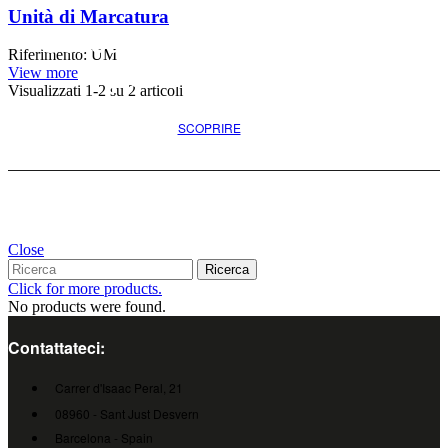
Unità di Marcatura
Cercate l'opzione migliore
Riferimento: UM
per il vostro progetto
View more
Visualizzati
1
-2 su 2 articoli
SCOPRIRE
Close
Ricerca
Click for more products.
No products were found.
Contattateci:
Carrer d'Isaac Peral, 21
08960 - Sant Just Desvern
Barcelona - Spain