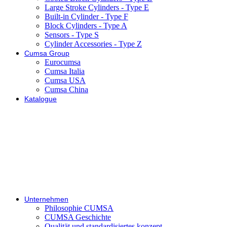
Large Stroke Cylinders - Type E
Built-in Cylinder - Type F
Block Cylinders - Type A
Sensors - Type S
Cylinder Accessories - Type Z
Cumsa Group
Eurocumsa
Cumsa Italia
Cumsa USA
Cumsa China
Katalogue
Unternehmen
Philosophie CUMSA
CUMSA Geschichte
Qualität und standardisiertes konzept