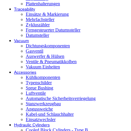
Plattenhalterungen
Traceability
Einsätze & Markierung
Mehrfachsteller
Zykluszähler
Ferngesteuerter Datumssteller
Datumsteller
Vacuum
Dichtungskomponenten
Gasventil
Auswerfer & Hülsen
Ventile & Pneumatikkolben
Vakuum Einheiten
Accessories
Kühlkomponenten
Typenschilder
Sprue Bushing
Luftventile
Automatische Sicherheitsverriegelung
Stanzwerkzeugbau
Angussweiche
Kabel-und Schlauchhalter
Einsatzwechsler
Hydraulic Cylinders
Cooled Block Cylinders - Type B