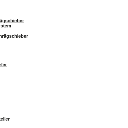
ägschieber
ystem
chrägschieber
fer
eller