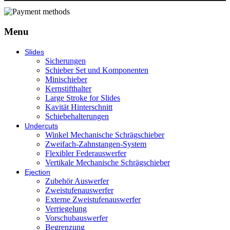
Menu
Slides
Sicherungen
Schieber Set und Komponenten
Minischieber
Kernstifthalter
Large Stroke for Slides
Kavität Hinterschnitt
Schiebehalterungen
Undercuts
Winkel Mechanische Schrägschieber
Zweifach-Zahnstangen-System
Flexibler Federauswerfer
Vertikale Mechanische Schrägschieber
Ejection
Zubehör Auswerfer
Zweistufenauswerfer
Externe Zweistufenauswerfer
Verriegelung
Vorschubauswerfer
Begrenzung