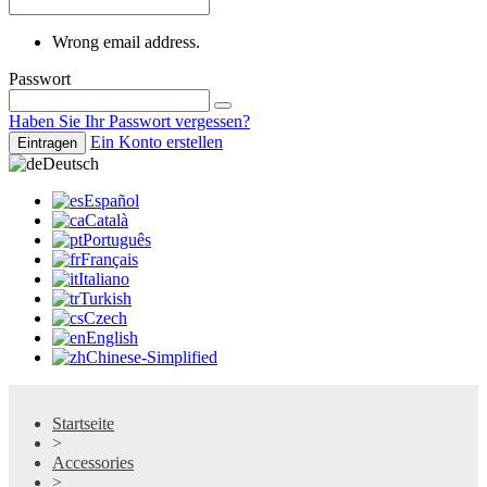
Wrong email address.
Passwort
Haben Sie Ihr Passwort vergessen?
Ein Konto erstellen
Eintragen
Deutsch
Español
Català
Português
Français
Italiano
Turkish
Czech
English
Chinese-Simplified
Startseite
>
Accessories
>