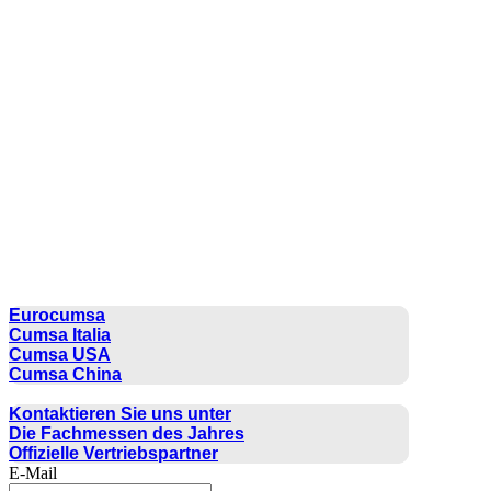
CUMSA GROUP
Eurocumsa
Cumsa Italia
Cumsa USA
Cumsa China
KONTAKT
Kontaktieren Sie uns unter
Die Fachmessen des Jahres
Offizielle Vertriebspartner
E-Mail