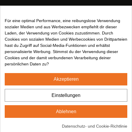
Rechtliche Informationen:
Für eine optimal Performance, eine reibungslose Verwendung
Allgemeine Geschäftsbedingungen
sozialer Medien und aus Werbezwecken empfiehlt dir dieser
Rechtlicher Hinweis
Laden, der Verwendung von Cookies zuzustimmen. Durch
Datenschutzbestimmungen
Cookies von sozialen Medien und Werbecookies von Drittparteien
Cookies-Politik
hast du Zugriff auf Social-Media-Funktionen und erhältst
personalisierte Werbung. Stimmst du der Verwendung dieser
Cookies und der damit verbundenen Verarbeitung deiner
Folgen Sie uns auf:
persönlichen Daten zu?
Akzeptieren
2024© CUMSA - Alle Rechte vorbehalten
Einstellungen
Ablehnen
Datenschutz- und Cookie-Richtlinie