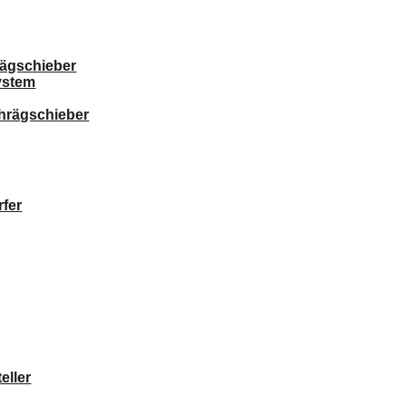
ägschieber
ystem
chrägschieber
fer
eller