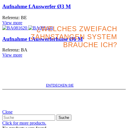
Aufnahme f.Auswerfer Ø3 M
Referenz: BE
View more
¿WELCHES ZWEIFACH
ZAHNSTANGEN SYSTEM
Aufnahme f.Auswerferhülse Ø6 M
BRAUCHE ICH?
Referenz: BA
View more
Suchen Sie nach der besten
Option für Ihr Projekt
ENTDECKEN SIE
Close
Suche
Click for more products.