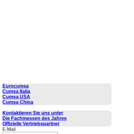
CUMSA GROUP
Eurocumsa
Cumsa Italia
Cumsa USA
Cumsa China
KONTAKT
Kontaktieren Sie uns unter
Die Fachmessen des Jahres
Offizielle Vertriebspartner
E-Mail