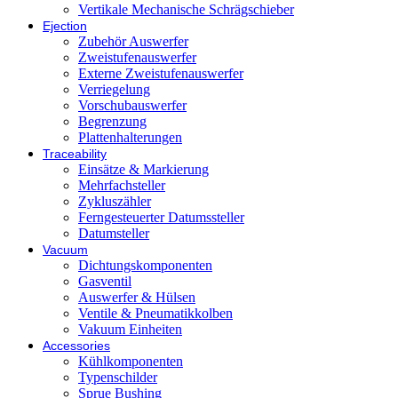
Vertikale Mechanische Schrägschieber
Ejection
Zubehör Auswerfer
Zweistufenauswerfer
Externe Zweistufenauswerfer
Verriegelung
Vorschubauswerfer
Begrenzung
Plattenhalterungen
Traceability
Einsätze & Markierung
Mehrfachsteller
Zykluszähler
Ferngesteuerter Datumssteller
Datumsteller
Vacuum
Dichtungskomponenten
Gasventil
Auswerfer & Hülsen
Ventile & Pneumatikkolben
Vakuum Einheiten
Accessories
Kühlkomponenten
Typenschilder
Sprue Bushing