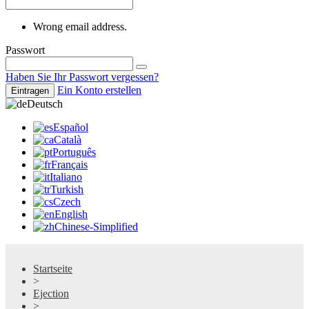
Wrong email address.
Passwort
Haben Sie Ihr Passwort vergessen?
Ein Konto erstellen
Eintragen
Deutsch
Español
Català
Português
Français
Italiano
Turkish
Czech
English
Chinese-Simplified
Startseite
>
Ejection
>