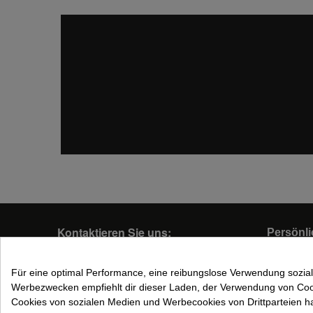
Kontaktieren Sie uns:
Persönli
Mein Konto
Carrer d'Isaac Peral, 21
Für eine optimal Performance, eine reibungslose Verwendung sozia
08960 - Sant Just Desvern
Werbezwecken empfiehlt dir dieser Laden, der Verwendung von Co
Barcelona - Spain
Cookies von sozialen Medien und Werbecookies von Drittparteien has
info@cumsa.com