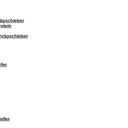
ägschieber
ystem
chrägschieber
fer
eller