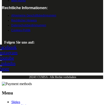
Mein Konto
Rechtliche Informationen:
Allgemeine Geschäftsbedingungen
Rechtlicher Hinweis
Datenschutzbestimmungen
Cookies-Politik
Folgen Sie uns auf:
Facebook
Instagram
Youtube
Linkedin
Paper
2024© CUMSA - Alle Rechte vorbehalten
Menu
Slides