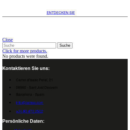
ENTDECKEN SIE
Close
Suche
Click for more products.
No products were found.
Kontaktieren Sie uns:
Carrer d'Isaac Peral, 21
08960 - Sant Just Desvern
Barcelona - Spain
info@cumsa.com
+34 93 473 2552
Persönliche Daten: