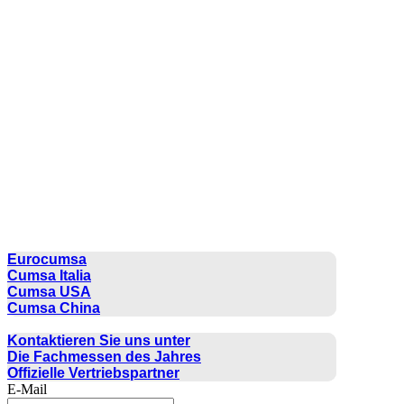
CUMSA GROUP
Eurocumsa
Cumsa Italia
Cumsa USA
Cumsa China
KONTAKT
Kontaktieren Sie uns unter
Die Fachmessen des Jahres
Offizielle Vertriebspartner
E-Mail