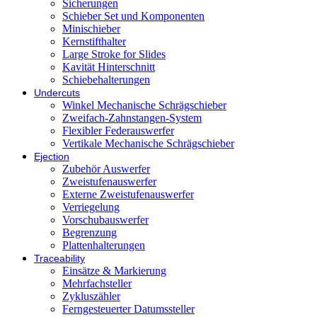
Sicherungen
Schieber Set und Komponenten
Minischieber
Kernstifthalter
Large Stroke for Slides
Kavität Hinterschnitt
Schiebehalterungen
Undercuts
Winkel Mechanische Schrägschieber
Zweifach-Zahnstangen-System
Flexibler Federauswerfer
Vertikale Mechanische Schrägschieber
Ejection
Zubehör Auswerfer
Zweistufenauswerfer
Externe Zweistufenauswerfer
Verriegelung
Vorschubauswerfer
Begrenzung
Plattenhalterungen
Traceability
Einsätze & Markierung
Mehrfachsteller
Zykluszähler
Ferngesteuerter Datumssteller