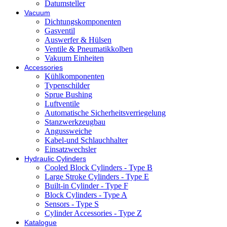
Datumsteller
Vacuum
Dichtungskomponenten
Gasventil
Auswerfer & Hülsen
Ventile & Pneumatikkolben
Vakuum Einheiten
Accessories
Kühlkomponenten
Typenschilder
Sprue Bushing
Luftventile
Automatische Sicherheitsverriegelung
Stanzwerkzeugbau
Angussweiche
Kabel-und Schlauchhalter
Einsatzwechsler
Hydraulic Cylinders
Cooled Block Cylinders - Type B
Large Stroke Cylinders - Type E
Built-in Cylinder - Type F
Block Cylinders - Type A
Sensors - Type S
Cylinder Accessories - Type Z
Katalogue