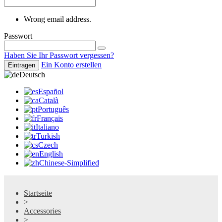
Wrong email address.
Passwort
Haben Sie Ihr Passwort vergessen?
Ein Konto erstellen
Eintragen
Deutsch
Español
Català
Português
Français
Italiano
Turkish
Czech
English
Chinese-Simplified
Startseite
>
Accessories
>