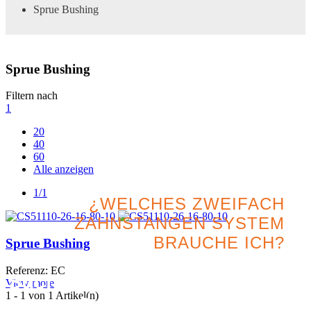
Sprue Bushing
Sprue Bushing
Filtern nach
1
20
40
60
Alle anzeigen
1/1
¿WELCHES ZWEIFACH
ZAHNSTANGEN SYSTEM
BRAUCHE ICH?
Sprue Bushing
Referenz: EC
Suchen Sie nach der besten
View more
1
- 1 von 1 Artikel(n)
Option für Ihr Projekt