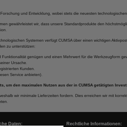
che Forschung und Entwicklung, wobei stets die neuesten technologischen
men gewährleistet wir, dass unsere Standardprodukte den höchstmögli
ion.
hnologischen Systemen verfügt CUMSA über einen wichtigen Aktivposten
en zu unterstützen:
d Funktionalität genügen und einen Mehrwert für die Werkzeugform gew
seiner Ursache.
egistrierten Kunden.
esen Service anbieten).
, um den maximalen Nutzen aus der in CUMSA getätigten Investi
eshalb wir minimale Lieferzeiten fordern. Dies erreichen wir mit kor
eten.
che Daten:
Rechtliche Informationen: