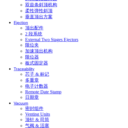
双齿条斜顶机构
柔性弹性斜顶
垂直顶出方案
Ejection
顶出配件
2 段系统
External Two Stages Ejectors
限位夹
加速顶出机构
限位器
板式固定器
Traceability
芯子 & 标记
多重章
电子计数器
Remote Date Stamp
日期章
Vacuum
密封组件
Venting Units
顶针 & 司筒
气阀 & 活塞