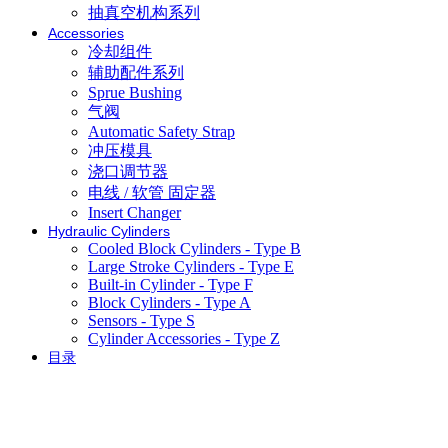
抽真空机构系列
Accessories
冷却组件
辅助配件系列
Sprue Bushing
气阀
Automatic Safety Strap
冲压模具
浇口调节器
电线 / 软管 固定器
Insert Changer
Hydraulic Cylinders
Cooled Block Cylinders - Type B
Large Stroke Cylinders - Type E
Built-in Cylinder - Type F
Block Cylinders - Type A
Sensors - Type S
Cylinder Accessories - Type Z
目录