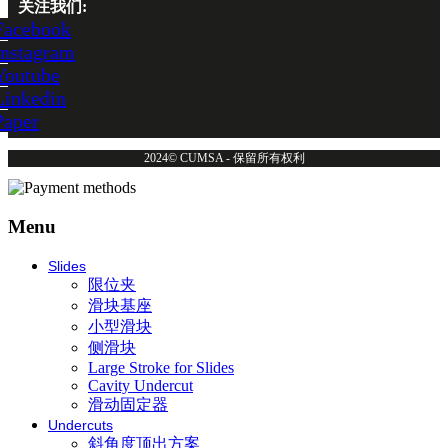
关注我们:
Facebook
Instagram
Youtube
Linkedin
Paper
2024© CUMSA - 保留所有权利
Menu
Slides
限位夹
滑块基座
小型滑块
侧滑块
Large Stroke for Slides
Cavity Undercut
滑动固定器
Undercuts
斜角度顶出方案