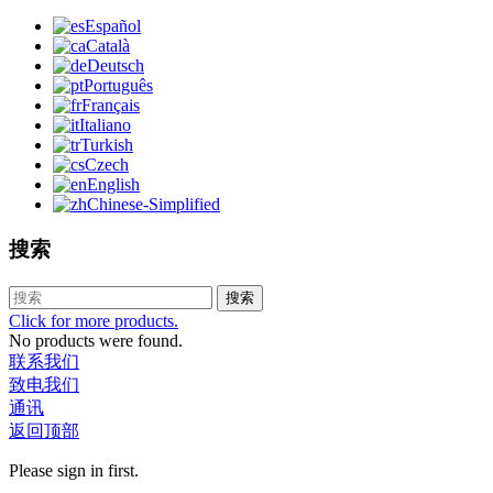
Español
Català
Deutsch
Português
Français
Italiano
Turkish
Czech
English
Chinese-Simplified
搜索
搜索
Click for more products.
No products were found.
联系我们
致电我们
通讯
返回顶部
Please sign in first.