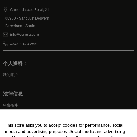
Carrer d'Isaac Peral, 21
08960 - Sant Just Desvern
Barcelona - Spain
info@cumsa.com
+34 93 473 2552
个人资料：
我的账户
法律信息:
销售条件
法律声明
隐私政策
This store asks you to accept cookies for performance, social
Cookies 政策
media and advertising purposes. Social media and advertising