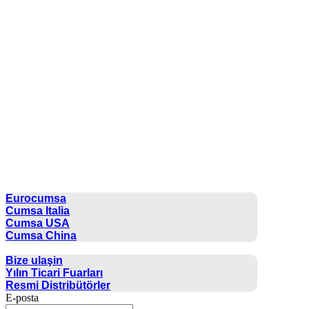
CUMSA GROUP
Eurocumsa
Cumsa Italia
Cumsa USA
Cumsa China
İLETIŞIM
Bize ulaşin
Yılın Ticari Fuarları
Resmi Distribütörler
E-posta