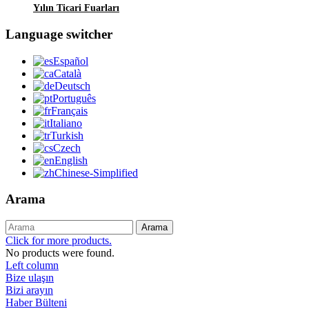
Yılın Ticari Fuarları
Language switcher
Español
Català
Deutsch
Português
Français
Italiano
Turkish
Czech
English
Chinese-Simplified
Arama
Arama
Click for more products.
No products were found.
Left column
Bize ulaşın
Bizi arayın
Haber Bülteni