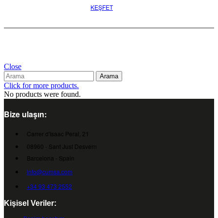
KEŞFET
Close
Arama
Click for more products.
No products were found.
Bize ulaşın:
Carrer d'Isaac Peral, 21
08960 - Sant Just Desvern
Barcelona - Spain
info@cumsa.com
+34 93 473 2552
Kişisel Veriler: