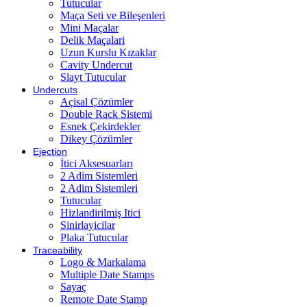
Tutucular
Maça Seti ve Bileşenleri
Mini Maçalar
Delik Maçalari
Uzun Kurslu Kızaklar
Cavity Undercut
Slayt Tutucular
Undercuts
Açisal Çözümler
Double Rack Sistemi
Esnek Çekirdekler
Dikey Çözümler
Ejection
İtici Aksesuarları
2 Adim Sistemleri
2 Adim Sistemleri
Tutucular
Hizlandirilmiş Itici
Sinirlayicilar
Plaka Tutucular
Traceability
Logo & Markalama
Multiple Date Stamps
Sayaç
Remote Date Stamp