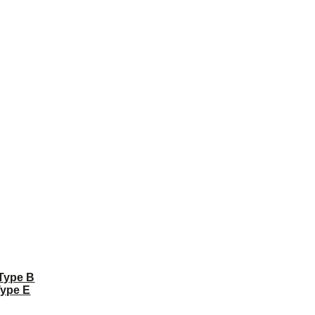
 Type B
Type E