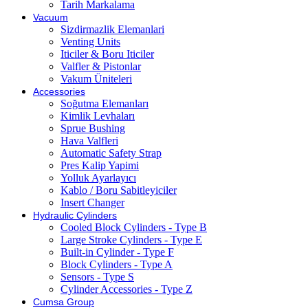
Tarih Markalama
Vacuum
Sizdirmazlik Elemanlari
Venting Units
Iticiler & Boru Iticiler
Valfler & Pistonlar
Vakum Üniteleri
Accessories
Soğutma Elemanları
Kimlik Levhaları
Sprue Bushing
Hava Valfleri
Automatic Safety Strap
Pres Kalip Yapimi
Yolluk Ayarlayıcı
Kablo / Boru Sabitleyiciler
Insert Changer
Hydraulic Cylinders
Cooled Block Cylinders - Type B
Large Stroke Cylinders - Type E
Built-in Cylinder - Type F
Block Cylinders - Type A
Sensors - Type S
Cylinder Accessories - Type Z
Cumsa Group