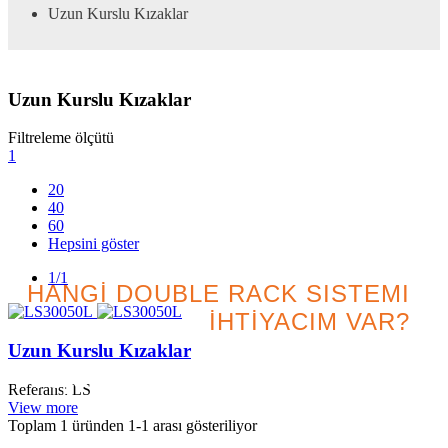
Uzun Kurslu Kızaklar
Uzun Kurslu Kızaklar
Filtreleme ölçütü
1
20
40
60
Hepsini göster
1/1
HANGİ DOUBLE RACK SISTEMI
İHTİYACIM VAR?
Uzun Kurslu Kızaklar
Projeniz için en iyi seçeneği
Referans: LS
arayın
View more
Toplam 1 üründen
1
-1 arası gösteriliyor