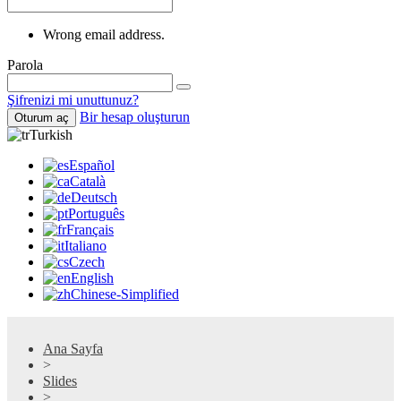
Wrong email address.
Parola
Şifrenizi mi unuttunuz?
Bir hesap oluşturun
Oturum aç
Turkish
Español
Català
Deutsch
Português
Français
Italiano
Czech
English
Chinese-Simplified
Ana Sayfa
>
Slides
>