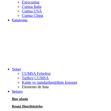
Eurocumsa
Cumsa Italia
Cumsa USA
Cumsa China
Kataloglar
Şirket
CUMSA Felsefesi
Taríhçe CUMSA
Kalite ve standartlaştirilmiş konsept
Elemento de lista
İletişim
Bize ulaşin
Resmi Distribütörler