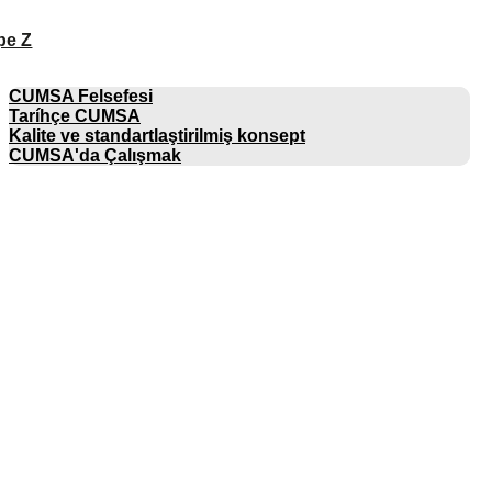
pe Z
ŞIRKET
CUMSA Felsefesi
Taríhçe CUMSA
Kalite ve standartlaştirilmiş konsept
CUMSA'da Çalışmak
KATALOGLAR