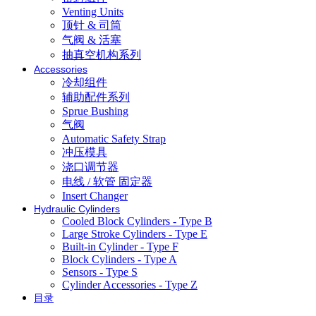
Venting Units
顶针 & 司筒
气阀 & 活塞
抽真空机构系列
Accessories
冷却组件
辅助配件系列
Sprue Bushing
气阀
Automatic Safety Strap
冲压模具
浇口调节器
电线 / 软管 固定器
Insert Changer
Hydraulic Cylinders
Cooled Block Cylinders - Type B
Large Stroke Cylinders - Type E
Built-in Cylinder - Type F
Block Cylinders - Type A
Sensors - Type S
Cylinder Accessories - Type Z
目录