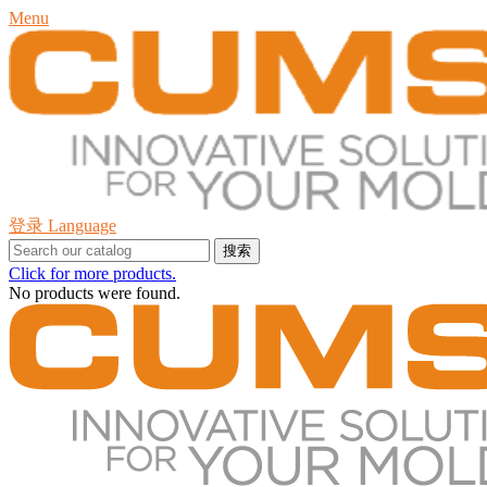
Menu
登录
Language
搜索
Click for more products.
No products were found.