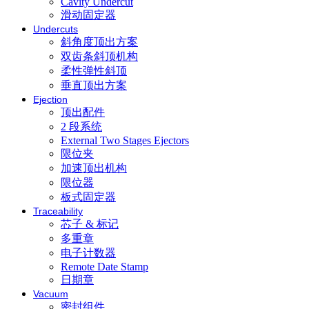
Cavity Undercut
滑动固定器
Undercuts
斜角度顶出方案
双齿条斜顶机构
柔性弹性斜顶
垂直顶出方案
Ejection
顶出配件
2 段系统
External Two Stages Ejectors
限位夹
加速顶出机构
限位器
板式固定器
Traceability
芯子 & 标记
多重章
电子计数器
Remote Date Stamp
日期章
Vacuum
密封组件