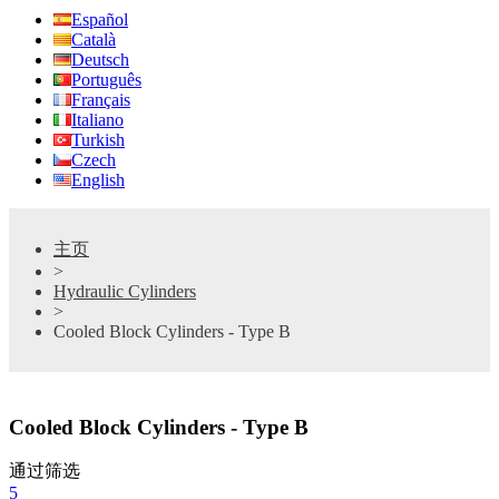
Español
Català
Deutsch
Português
Français
Italiano
Turkish
Czech
English
主页
>
Hydraulic Cylinders
>
Cooled Block Cylinders - Type B
Cooled Block Cylinders - Type B
通过筛选
5