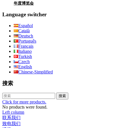
年度博览会
Language switcher
Español
Català
Deutsch
Português
Français
Italiano
Turkish
Czech
English
Chinese-Simplified
搜索
搜索
Click for more products.
No products were found.
Left column
联系我们
致电我们