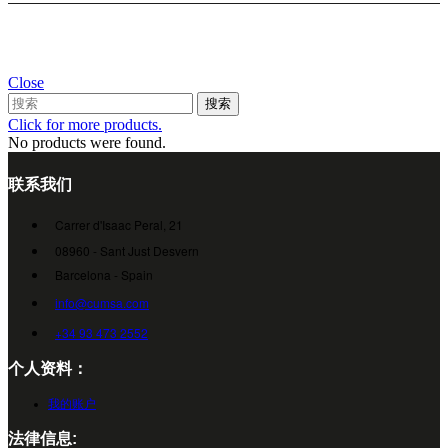
Close
搜索
Click for more products.
No products were found.
联系我们
Carrer d'Isaac Peral, 21
08960 - Sant Just Desvern
Barcelona - Spain
info@cumsa.com
+34 93 473 2552
个人资料：
我的账户
法律信息: