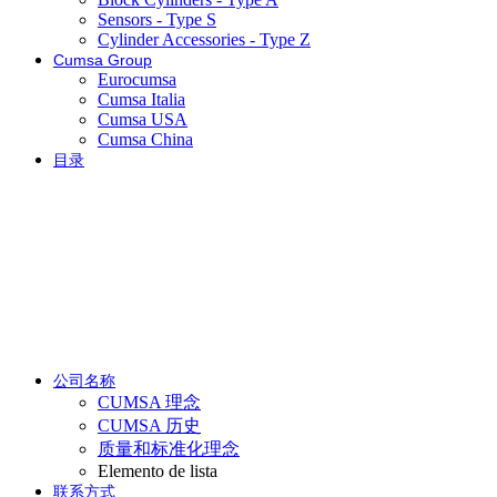
Sensors - Type S
Cylinder Accessories - Type Z
Cumsa Group
Eurocumsa
Cumsa Italia
Cumsa USA
Cumsa China
目录
公司名称
CUMSA 理念
CUMSA 历史
质量和标准化理念
Elemento de lista
联系方式