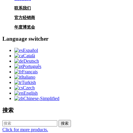
联系我们
官方经销商
年度博览会
Language switcher
Español
Català
Deutsch
Português
Français
Italiano
Turkish
Czech
English
Chinese-Simplified
搜索
搜索
Click for more products.