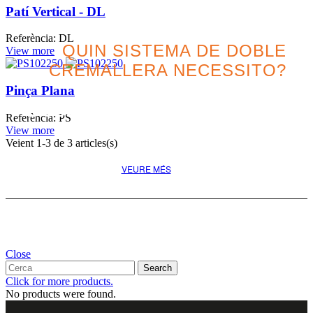
Patí Vertical - DL
Referència: DL
QUIN SISTEMA DE DOBLE
View more
CREMALLERA NECESSITO?
Pinça Plana
Descobreix la millor opció
Referència: PS
pel teu projecte
View more
Veient
1
-3 de 3 articles(s)
VEURE MÉS
Close
Search
Click for more products.
No products were found.