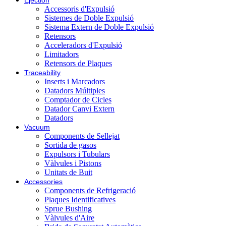
Ejection
Accessoris d'Expulsió
Sistemes de Doble Expulsió
Sistema Extern de Doble Expulsió
Retensors
Acceleradors d'Expulsió
Limitadors
Retensors de Plaques
Traceability
Inserts i Marcadors
Datadors Múltiples
Comptador de Cicles
Datador Canvi Extern
Datadors
Vacuum
Components de Sellejat
Sortida de gasos
Expulsors i Tubulars
Vàlvules i Pistons
Unitats de Buit
Accessories
Components de Refrigeració
Plaques Identificatives
Sprue Bushing
Vàlvules d'Aire