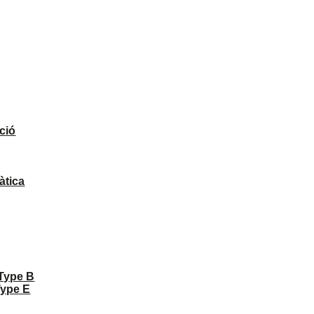
ció
àtica
 Type B
Type E