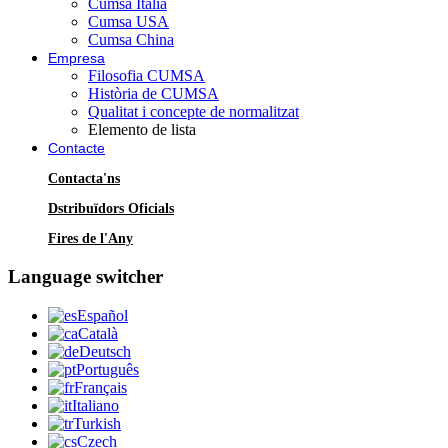
Cumsa Italia
Cumsa USA
Cumsa China
Empresa
Filosofia CUMSA
Història de CUMSA
Qualitat i concepte de normalitzat
Elemento de lista
Contacte
Contacta'ns
Dstribuïdors Oficials
Fires de l'Any
Language switcher
Español
Català
Deutsch
Português
Français
Italiano
Turkish
Czech