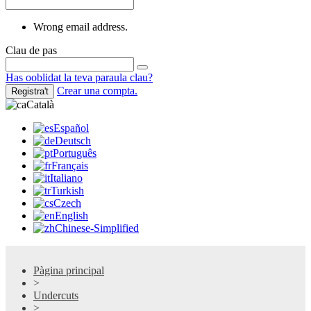
Wrong email address.
Clau de pas
Has ooblidat la teva paraula clau?
Crear una compta.
Registra't
Català
Español
Deutsch
Português
Français
Italiano
Turkish
Czech
English
Chinese-Simplified
Pàgina principal
>
Undercuts
>