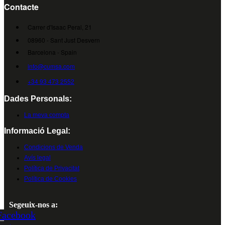
Contacte
Carrer d'Isaac Peral, 21
08960 - Sant Just Desvern
Barcelona - Spain
info@cumsa.com
+34 93 473 2552
Dades Personals:
La meva compta
Informació Legal:
Condicions de Venda
Avís legal
Política de Privacitat
Política de Cookies
Segeuix-nos a:
Facebook