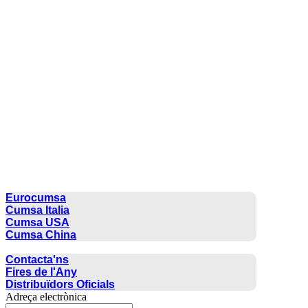
CUMSA GROUP
Eurocumsa
Cumsa Italia
Cumsa USA
Cumsa China
CONTACTE
Contacta'ns
Fires de l'Any
Distribuïdors Oficials
Adreça electrònica