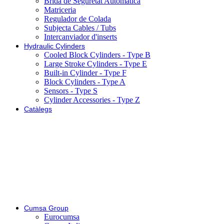
Brida de Seguretat Automàtica
Matriceria
Regulador de Colada
Subjecta Cables / Tubs
Intercanviador d'inserts
Hydraulic Cylinders
Cooled Block Cylinders - Type B
Large Stroke Cylinders - Type E
Built-in Cylinder - Type F
Block Cylinders - Type A
Sensors - Type S
Cylinder Accessories - Type Z
Catàlegs
Cumsa Group
Eurocumsa