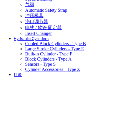
气阀
Automatic Safety Strap
冲压模具
浇口调节器
电线 / 软管 固定器
Insert Changer
Hydraulic Cylinders
Cooled Block Cylinders - Type B
Large Stroke Cylinders - Type E
Built-in Cylinder - Type F
Block Cylinders - Type A
Sensors - Type S
Cylinder Accessories - Type Z
目录