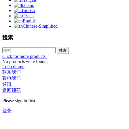
Français
Italiano
Turkish
Czech
English
Chinese-Simplified
搜索
搜索
Click for more products.
No products were found.
Left column
联系我们
致电我们
通讯
返回顶部
Please sign in first.
登录