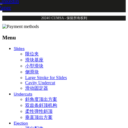
Linkedin
Paper
2024© CUMSA - 保留所有权利
Menu
Slides
限位夹
滑块基座
小型滑块
侧滑块
Large Stroke for Slides
Cavity Undercut
滑动固定器
Undercuts
斜角度顶出方案
双齿条斜顶机构
柔性弹性斜顶
垂直顶出方案
Ejection