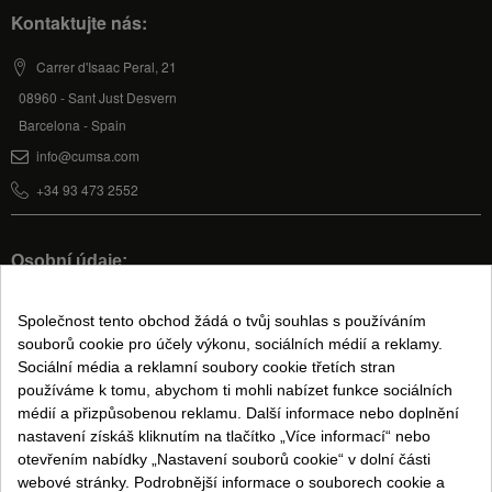
Kontaktujte nás:
Carrer d'Isaac Peral, 21
08960 - Sant Just Desvern
Barcelona - Spain
info@cumsa.com
+34 93 473 2552
Osobní údaje:
Můj účet
Společnost tento obchod žádá o tvůj souhlas s používáním
souborů cookie pro účely výkonu, sociálních médií a reklamy.
Sociální média a reklamní soubory cookie třetích stran
Právní informace:
používáme k tomu, abychom ti mohli nabízet funkce sociálních
Podmínky prodeje
médií a přizpůsobenou reklamu. Další informace nebo doplnění
nastavení získáš kliknutím na tlačítko „Více informací“ nebo
Právní upozornění
otevřením nabídky „Nastavení souborů cookie“ v dolní části
Zásady ochrany osobních údajů
webové stránky. Podrobnější informace o souborech cookie a