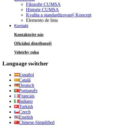
Filozofie CUMSA
Historie CUMSA
Kvalita a standardizovaný Koncept
Elemento de lista
Kontakt
Kontaktujte nás
Oficiální distributoři
Veletrhy roku
Language switcher
Español
Català
Deutsch
Português
Français
Italiano
Turkish
Czech
English
Chinese-Simplified