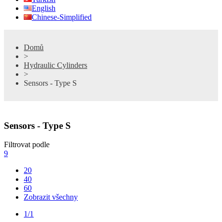
English
Chinese-Simplified
Domů
>
Hydraulic Cylinders
>
Sensors - Type S
Sensors - Type S
Filtrovat podle
9
20
40
60
Zobrazit všechny
1/1