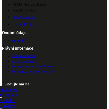
08960 - Sant Just Desvern
Barcelona - Spain
info@cumsa.com
+34 93 473 2552
Osobní údaje:
Můj účet
Právní informace:
Podmínky prodeje
Právní upozornění
Zásady ochrany osobních údajů
Zásady používání souborů cookie
Sledujte nás na:
Facebook
Instagram
Youtube
Linkedin