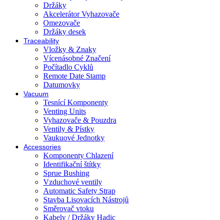
Držáky
Akcelerátor Vyhazovače
Omezovače
Držáky desek
Traceability
Vložky & Znaky
Vícenásobné Značení
Počítadlo Cyklů
Remote Date Stamp
Datumovky
Vacuum
Tesnící Komponenty
Venting Units
Vyhazovače & Pouzdra
Ventily & Pístky
Vaukuové Jednotky
Accessories
Komponenty Chlazení
Identifikační štítky
Sprue Bushing
Vzduchové ventily
Automatic Safety Strap
Stavba Lisovacích Nástrojů
Směrovač vtoku
Kabely / Držáky Hadic