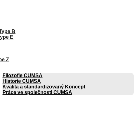
 Type B
Type E
pe Z
SPOLEČNOST
Filozofie CUMSA
Historie CUMSA
Kvalita a standardizovaný Koncept
Práce ve společnosti CUMSA
KATALOGY