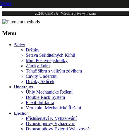
Paper
2024© CUMSA - Všechna práva vyhrazena
Menu
Slides
Držáky
Setava Seřiditelných Klínů
Mini Posuvnéjednotky
Zámky Jádra
Tahač šíbru s velkým zdvihem
Cavity Undercut
Držáky Sklíček
Undercuts
Úhly Mechanické Řešení
Double Rack System
Flexibilní Jádra
Vertikální Mechanické Řešení
Ejection
Příslušenství K Vyhazování
Dvoustupňový Vyhazovač
Dvoustupňový Externí Vyhazovač