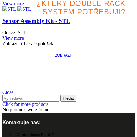
¿KTERÝ DOUBLE RACK
View more
SYSTEM POTŘEBUJI?
Sensor Assembly Kit - STL
Vyhledejte nejlepší variantu
Odkaz: STL
pro svůj projekt
View more
Zobrazení
1
-9 z 9 položek
ZOBRAZIT
Close
Hledat
Click for more products.
No products were found.
Kontaktujte nás:
Carrer d'Isaac Peral, 21