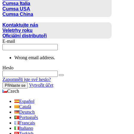
Cumsa Italia
Cumsa USA
Cumsa China
KONTAKT
Kontaktujte nás
Veletrhy roku
Oficiální distributoři
E-mail
Wrong email address.
Heslo
Zapomněli jste své heslo?
Vytvořit účet
Přihlaste se
Czech
Español
Català
Deutsch
Português
Français
Italiano
Turkish