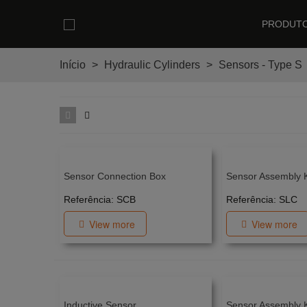
PRODUT
Início
>
Hydraulic Cylinders
>
Sensors - Type S
Sensor Connection Box
Sensor Assembly K
Referência: SCB
Referência: SLC
View more
View more
Inductive Sensor
Sensor Assembly K