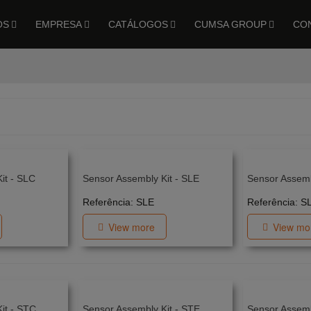
OS
EMPRESA
CATÁLOGOS
CUMSA GROUP
CO
it - SLC
Sensor Assembly Kit - SLE
Sensor Assemb
Referência: SLE
Referência: S
View more
View mo
it - STC
Sensor Assembly Kit - STE
Sensor Assemb