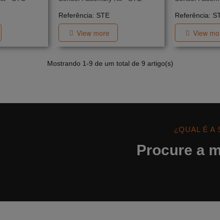
Referência: STE
Referência: S
View more
View mo
Mostrando
1
-9 de um total de 9 artigo(s)
¿QUAL É A
Procure a m