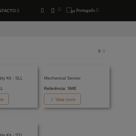
Português
NTACTO
9
ly Kit - SLL
Mechanical Sensor
LL
Referência: SME
re
View more
ly Kit - STL