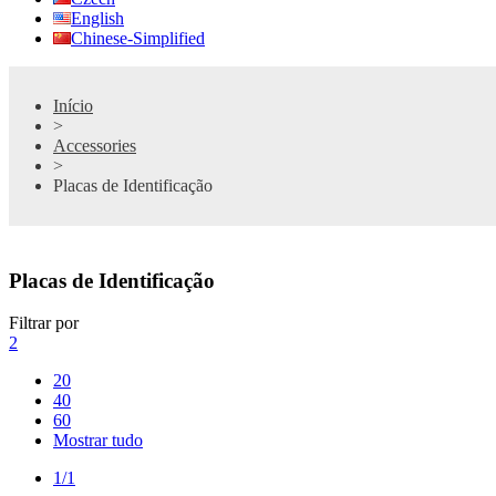
English
Chinese-Simplified
Início
>
Accessories
>
Placas de Identificação
Placas de Identificação
Filtrar por
2
20
40
60
Mostrar tudo
1/1