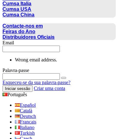
Cumsa Italia
Cumsa USA
Cumsa China
CONTACTO
Contacte-nos em
Feiras do Ano
Distribuidores Oficiais
Email
Wrong email address.
Palavra-passe
Esqueceu-se da sua palavra-passe?
Criar uma conta
Iniciar sessão
Português
Español
Català
Deutsch
Français
Italiano
Turkish
Czech