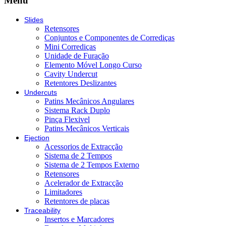
Menu
Slides
Retensores
Conjuntos e Componentes de Corrediças
Mini Corrediças
Unidade de Furação
Elemento Móvel Longo Curso
Cavity Undercut
Retentores Deslizantes
Undercuts
Patins Mecânicos Angulares
Sistema Rack Duplo
Pinça Flexivel
Patins Mecânicos Verticais
Ejection
Acessorios de Extracção
Sistema de 2 Tempos
Sistema de 2 Tempos Externo
Retensores
Acelerador de Extracção
Limitadores
Retentores de placas
Traceability
Insertos e Marcadores