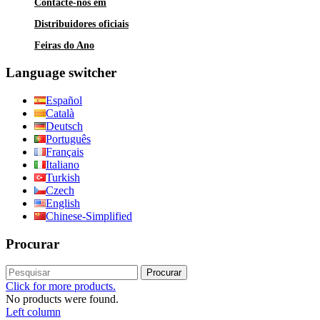
Contacte-nos em
Distribuidores oficiais
Feiras do Ano
Language switcher
Español
Català
Deutsch
Português
Français
Italiano
Turkish
Czech
English
Chinese-Simplified
Procurar
Procurar
Click for more products.
No products were found.
Left column