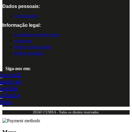
Dados pessoais:
A minha conta
Informação legal:
Condições Gerais De Venda
Aviso legal
Política de Privacidade
Política de cookies
Siga-nos em:
Facebook
Instagram
Youtube
Linkedin
Paper
2024© CUMSA - Todos os direitos reservados.