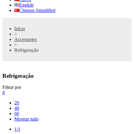
English
Chinese-Simplified
Início
>
Accessories
>
Refrigeração
Refrigeração
Filtrar por
8
20
40
60
Mostrar tudo
1/1