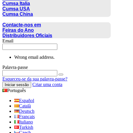
Cumsa Italia
Cumsa USA
Cumsa China
CONTACTO
Contacte-nos em
Feiras do Ano
Distribuidores Oficiais
Email
Wrong email address.
Palavra-passe
Esqueceu-se da sua palavra-passe?
Criar uma conta
Iniciar sessão
Português
Español
Català
Deutsch
Français
Italiano
Turkish
Czech