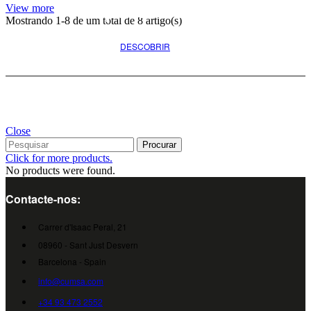
para o seu projeto
View more
Mostrando
1
-8 de um total de 8 artigo(s)
DESCOBRIR
Close
Procurar
Click for more products.
No products were found.
Contacte-nos:
Carrer d'Isaac Peral, 21
08960 - Sant Just Desvern
Barcelona - Spain
info@cumsa.com
+34 93 473 2552