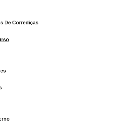
PRODUTOS
s De Corrediças
urso
res
s
erno