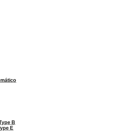
omático
 Type B
Type E