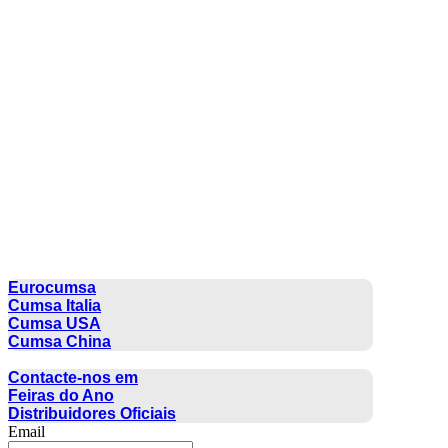
CUMSA GROUP
Eurocumsa
Cumsa Italia
Cumsa USA
Cumsa China
CONTACTO
Contacte-nos em
Feiras do Ano
Distribuidores Oficiais
Email