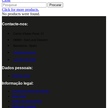
Close
Procurar
Click for more products.
No products were found.
Contacte-nos:
Carrer d'Isaac Peral, 21
08960 - Sant Just Desvern
Barcelona - Spain
info@cumsa.com
+34 93 473 2552
Dados pessoais:
A minha conta
Informação legal:
Condições Gerais De Venda
Aviso legal
Política de Privacidade
Política de cookies