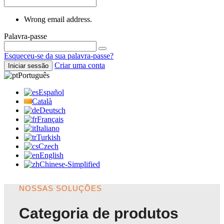
Wrong email address.
Palavra-passe
Esqueceu-se da sua palavra-passe?
Criar uma conta
Iniciar sessão
Português
Español
Català
Deutsch
Français
Italiano
Turkish
Czech
English
Chinese-Simplified
NOSSAS SOLUÇÕES
Categoria de produtos