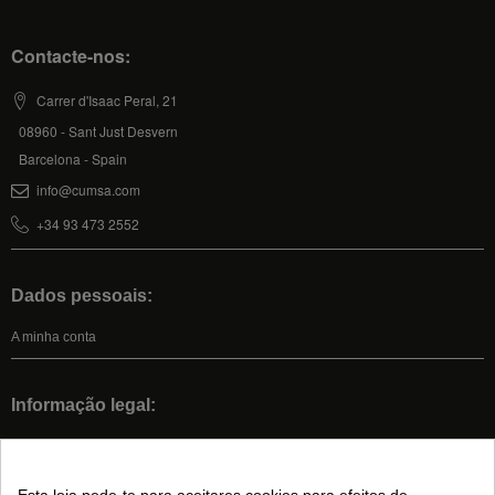
Contacte-nos:
Carrer d'Isaac Peral, 21
08960 - Sant Just Desvern
Barcelona - Spain
info@cumsa.com
+34 93 473 2552
Dados pessoais:
A minha conta
Informação legal:
Condições Gerais De Venda
Aviso legal
Esta loja pede-te para aceitares cookies para efeitos de