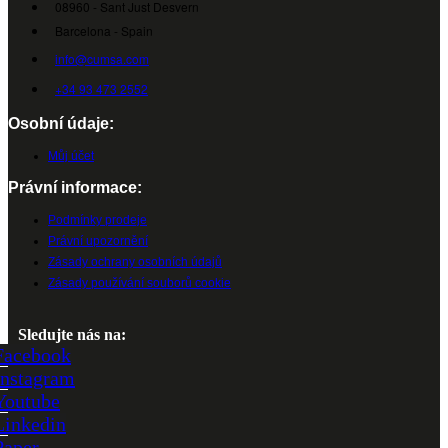
08960 - Sant Just Desvern
Barcelona - Spain
info@cumsa.com
+34 93 473 2552
Osobní údaje:
Můj účet
Právní informace:
Podmínky prodeje
Právní upozornění
Zásady ochrany osobních údajů
Zásady používání souborů cookie
Sledujte nás na:
Facebook
Instagram
Youtube
Linkedin
Paper