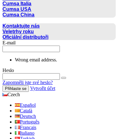
Cumsa Italia
Cumsa USA
Cumsa China
KONTAKT
Kontaktujte nás
Veletrhy roku
Oficiální distributoři
E-mail
Wrong email address.
Heslo
Zapomněli jste své heslo?
Vytvořit účet
Přihlaste se
Czech
Español
Català
Deutsch
Português
Français
Italiano
Turkish