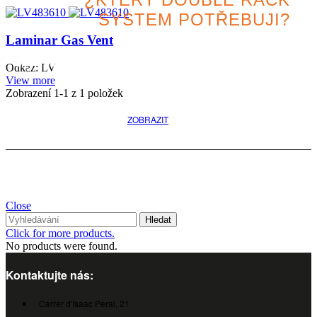
SYSTEM POTŘEBUJI?
Laminar Gas Vent
Vyhledejte nejlepší variantu
Odkaz: LV
pro svůj projekt
View more
Zobrazení
1
-1 z 1 položek
ZOBRAZIT
Close
Hledat
Click for more products.
No products were found.
Kontaktujte nás:
Carrer d'Isaac Peral, 21