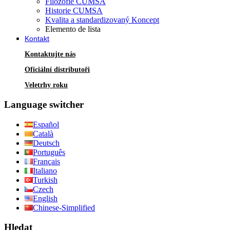
Filozofie CUMSA
Historie CUMSA
Kvalita a standardizovaný Koncept
Elemento de lista
Kontakt
Kontaktujte nás
Oficiální distributoři
Veletrhy roku
Language switcher
Español
Català
Deutsch
Português
Français
Italiano
Turkish
Czech
English
Chinese-Simplified
Hledat