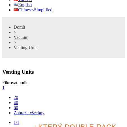
English
Chinese-Simplified
Domů
>
Vacuum
>
Venting Units
Venting Units
Filtrovat podle
1
20
40
60
Zobrazit všechny
1/1
¿KTERÝ DOUBLE RACK