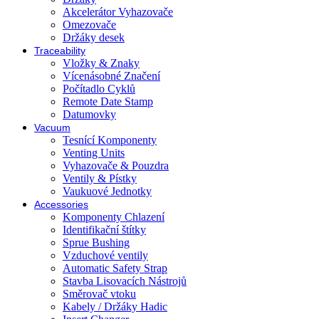
Akcelerátor Vyhazovače
Omezovače
Držáky desek
Traceability
Vložky & Znaky
Vícenásobné Značení
Počítadlo Cyklů
Remote Date Stamp
Datumovky
Vacuum
Tesnící Komponenty
Venting Units
Vyhazovače & Pouzdra
Ventily & Pístky
Vaukuové Jednotky
Accessories
Komponenty Chlazení
Identifikační štítky
Sprue Bushing
Vzduchové ventily
Automatic Safety Strap
Stavba Lisovacích Nástrojů
Směrovač vtoku
Kabely / Držáky Hadic