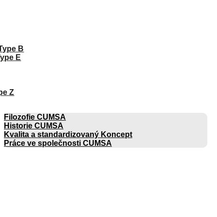
 Type B
Type E
pe Z
SPOLEČNOST
Filozofie CUMSA
Historie CUMSA
Kvalita a standardizovaný Koncept
Práce ve společnosti CUMSA
KATALOGY