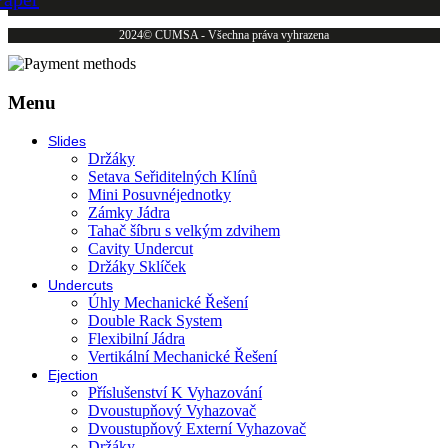
2024© CUMSA - Všechna práva vyhrazena
Menu
Slides
Držáky
Setava Seřiditelných Klínů
Mini Posuvnéjednotky
Zámky Jádra
Tahač šíbru s velkým zdvihem
Cavity Undercut
Držáky Sklíček
Undercuts
Úhly Mechanické Řešení
Double Rack System
Flexibilní Jádra
Vertikální Mechanické Řešení
Ejection
Příslušenství K Vyhazování
Dvoustupňový Vyhazovač
Dvoustupňový Externí Vyhazovač
Držáky