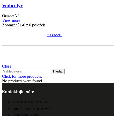
Vodící tyč
Vyhledejte nejlepší variantu
Odkaz: VI
pro svůj projekt
View more
Zobrazení
1
-6 z 6 položek
ZOBRAZIT
Close
Hledat
Click for more products.
No products were found.
Kontaktujte nás:
Carrer d'Isaac Peral, 21
08960 - Sant Just Desvern
Barcelona - Spain