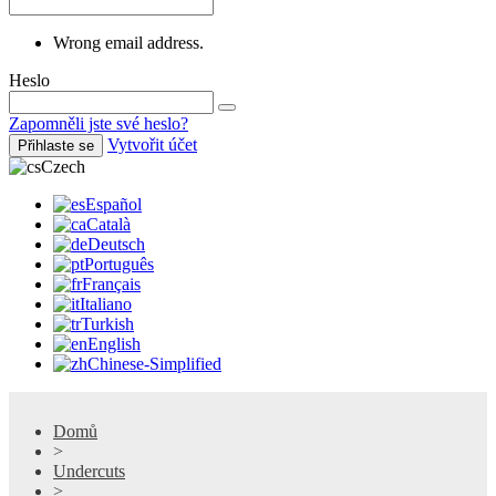
Wrong email address.
Heslo
Zapomněli jste své heslo?
Vytvořit účet
Přihlaste se
Czech
Español
Català
Deutsch
Português
Français
Italiano
Turkish
English
Chinese-Simplified
Domů
>
Undercuts
>