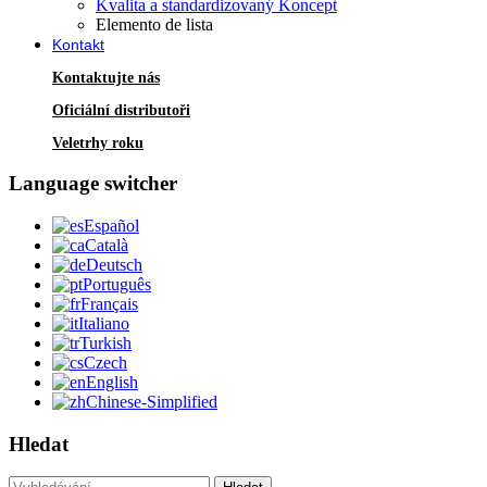
Kvalita a standardizovaný Koncept
Elemento de lista
Kontakt
Kontaktujte nás
Oficiální distributoři
Veletrhy roku
Language switcher
Español
Català
Deutsch
Português
Français
Italiano
Turkish
Czech
English
Chinese-Simplified
Hledat