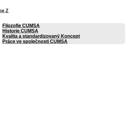
pe Z
SPOLEČNOST
Filozofie CUMSA
Historie CUMSA
Kvalita a standardizovaný Koncept
Práce ve společnosti CUMSA
KATALOGY