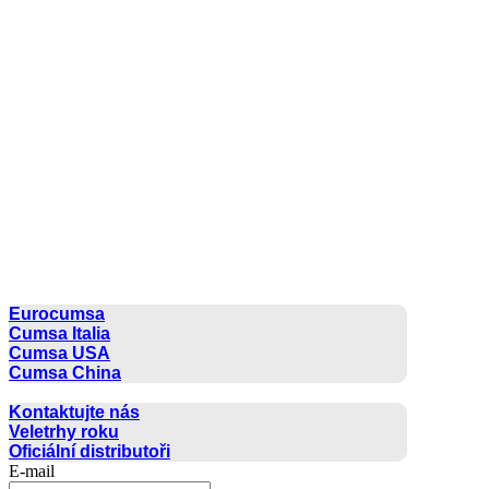
CUMSA GROUP
Eurocumsa
Cumsa Italia
Cumsa USA
Cumsa China
KONTAKT
Kontaktujte nás
Veletrhy roku
Oficiální distributoři
E-mail