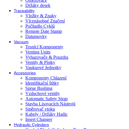
Omezovače
Držáky desek
Traceability
Vložky & Znaky
Vícenásobné Značení
Počítadlo Cyklů
Remote Date Stamp
Datumovky
Vacuum
Tesnící Komponenty
Venting Units
Vyhazovače & Pouzdra
Ventily & Pístky
Vaukuové Jednotky
Accessories
Komponenty Chlazení
Identifikační štítky
Sprue Bushing
Vzduchové ventily
Automatic Safety Strap
Stavba Lisovacích Nástrojů
Směrovač vtoku
Kabely / Držáky Hadic
Insert Changer
Hydraulic Cylinders