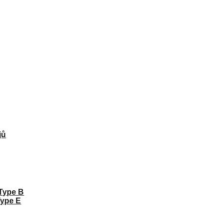
jů
 Type B
Type E