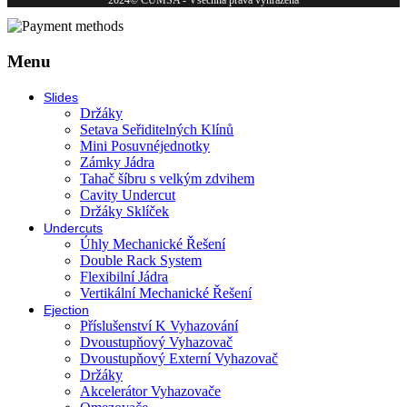
2024© CUMSA - Všechna práva vyhrazena
Menu
Slides
Držáky
Setava Seřiditelných Klínů
Mini Posuvnéjednotky
Zámky Jádra
Tahač šíbru s velkým zdvihem
Cavity Undercut
Držáky Sklíček
Undercuts
Úhly Mechanické Řešení
Double Rack System
Flexibilní Jádra
Vertikální Mechanické Řešení
Ejection
Příslušenství K Vyhazování
Dvoustupňový Vyhazovač
Dvoustupňový Externí Vyhazovač
Držáky
Akcelerátor Vyhazovače