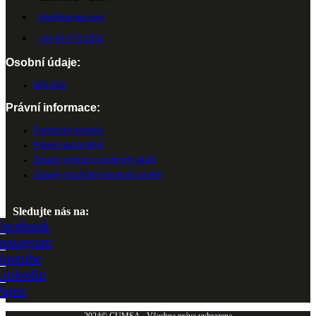
info@cumsa.com
+34 93 473 2552
Osobní údaje:
Můj účet
Právní informace:
Podmínky prodeje
Právní upozornění
Zásady ochrany osobních údajů
Zásady používání souborů cookie
Sledujte nás na:
Facebook
Instagram
Youtube
Linkedin
Paper