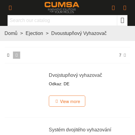
Domů
>
Ejection
>
Dvoustupňový Vyhazovač
7
Dvojstupňový vyhazovač
Odkaz: DE
View more
Systém dvojitého vyhazování