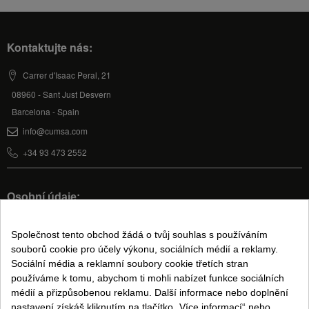
Kontaktujte nás:
Carrer d'Isaac Peral, 21
08960 - Sant Just Desvern
Barcelona - Spain
info@cumsa.com
+34 93 473 2552
Osobní údaje:
Můj účet
Společnost tento obchod žádá o tvůj souhlas s používáním
souborů cookie pro účely výkonu, sociálních médií a reklamy.
Sociální média a reklamní soubory cookie třetích stran
Právní informace:
používáme k tomu, abychom ti mohli nabízet funkce sociálních
Podmínky prodeje
médií a přizpůsobenou reklamu. Další informace nebo doplnění
nastavení získáš kliknutím na tlačítko „Více informací“ nebo
Právní upozornění