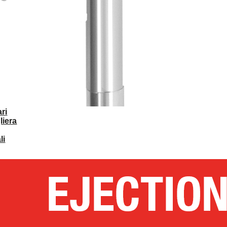
ri
liera
li