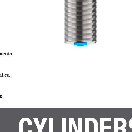
mento
atica
to