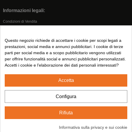
Informazioni legali:
Condizioni di Vendita
Nota legale
Informativa Sulla Privacy
Questo negozio richiede di accettare i cookie per scopi legati a
Informativa sui Cookie
prestazioni, social media e annunci pubblicitari. I cookie di terze
parti per social media e a scopo pubblicitario vengono utilizzati
per offrire funzionalità social e annunci pubblicitari personalizzati.
Seguici su:
Accetti i cookie e l'elaborazione dei dati personali interessati?
Accetta
2024© CUMSA - Tutti i diritti riservati.
Configura
Rifiuta
Informativa sulla privacy e sui cookie