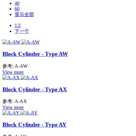
40
60
显示全部
1/2
下一个
Block Cylinder - Type AW
参考: A-AW
View more
Block Cylinder - Type AX
参考: A-AX
View more
Block Cylinder - Type AY