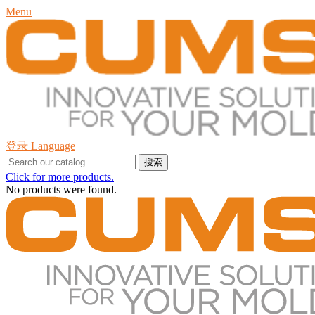
Menu
登录
Language
搜索
Click for more products.
No products were found.