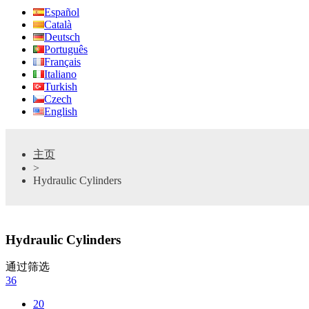
Español
Català
Deutsch
Português
Français
Italiano
Turkish
Czech
English
主页
>
Hydraulic Cylinders
Hydraulic Cylinders
通过筛选
36
20